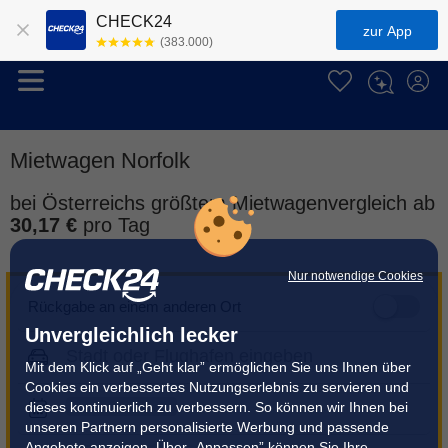
CHECK24
zur App
(383.000)
Mietwagen Norfolk
bei Österreichs größtem Mietwagenvergleich ab
30,17 €
pro Tag
Nur notwendige Cookies
Rückgabe an einem anderen Ort
Unvergleichlich lecker
Mit dem Klick auf „Geht klar” ermöglichen Sie uns Ihnen über
Cookies ein verbessertes Nutzungserlebnis zu servieren und
dieses kontinuierlich zu verbessern. So können wir Ihnen bei
unseren Partnern personalisierte Werbung und passende
Angebote anzeigen. Über „Anpassen” können Sie Ihre