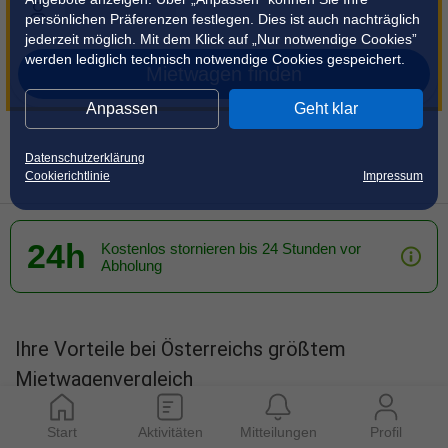
persönlichen Präferenzen festlegen. Dies ist auch nachträglich
jederzeit möglich. Mit dem Klick auf „Nur notwendige Cookies”
werden lediglich technisch notwendige Cookies gespeichert.
Mietwagen finden
Anpassen
Geht klar
Datenschutzerklärung
Cookierichtlinie
Impressum
24h
Kostenlos stornieren bis 24 Stunden vor
Abholung
Ihre Vorteile bei Österreichs größtem
Mietwagenvergleich
Start
Aktivitäten
Mitteilungen
Profil
Mehr als 50 % sparen