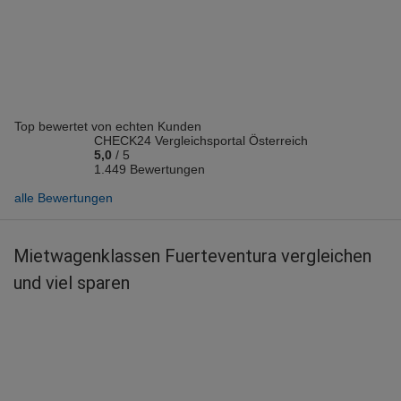
Vermieter: TopCar
ARMIN Z.
abgegeben am 07.07.2026
Abholort: Fuerteventura Flughafen
Vermieter: Budget
Top bewertet von echten Kunden
Lilian M.
CHECK24 Vergleichsportal Österreich
abgegeben am 26.06.2026
5,0
/
5
Abholort: Fuerteventura Flughafen
1.449 Bewertungen
Vermieter: TopCar
alle Bewertungen
Heide H.
abgegeben am 09.06.2026
Mietwagenklassen Fuerteventura vergleichen
Abholort: Fuerteventura Flughafen
und viel sparen
Vermieter: TopCar
Gerhard S.
abgegeben am 09.06.2026
Abholort: Fuerteventura Flughafen
Vermieter: TopCar