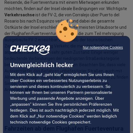
Reisende, die Fuerteventura mit einem Mietwagen erkunden 
möchten, finden auf der Insel ideale Bedingungen vor. Wichtigste 
Verkehrsachse
 ist die FV-2, die von Corralejo über Puerto del 
Rosario bis nach Esquinzo verläuft und dabei die gesamte 
Ostküste der Insel erschließt. Auch die meisten Urlaubsorte und 
der Flughafen Fuerteventura sind über die zum Teil mehrspurig 
ausgebaute FV-2 erreichbar. Außerhalb der touristischen 
Zentren gibt es nur wenig Verkehr, die meisten Straßen sind 
Nur notwendige Cookies
asphaltiert und in einem sehr guten Zustand. Einige weniger 
bedeutende Verbindungen der niedrigsten Straßenkategorie 
Unvergleichlich lecker
bestehen lediglich aus Schotterpisten. Beachten Sie, dass viele 
Autovermieter das Befahren unbefestigter Straßen, auch mit 
Mit dem Klick auf „geht klar” ermöglichen Sie uns Ihnen
Allrad-Fahrzeugen, verbieten. Nähere Informationen hierzu finden 
über Cookies ein verbessertes Nutzungserlebnis zu
Sie bei CHECK24 in den jeweiligen Mietbedingungen des 
servieren und dieses kontinuierlich zu verbessern. So
Anbieters. 
Mautstraßen
 gibt es auf Fuerteventura nicht.
können wir Ihnen bei unseren Partnern personalisierte
Werbung und passende Angebote anzeigen. Über
„anpassen” können Sie Ihre persönlichen Präferenzen
festlegen. Dies ist auch nachträglich jederzeit möglich. Mit
dem Klick auf „Nur notwendige Cookies” werden lediglich
technisch notwendige Cookies gespeichert.
Fahrzeiten ab dem Flughafen Fuerteventura