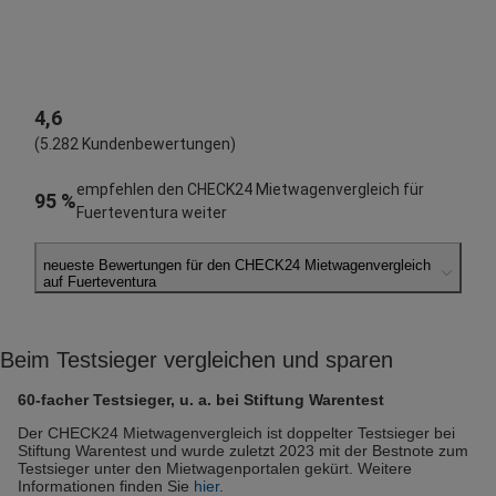
4,6
(5.282 Kundenbewertungen)
empfehlen den CHECK24 Mietwagenvergleich für
95 %
Fuerteventura weiter
neueste Bewertungen für den CHECK24 Mietwagenvergleich
auf Fuerteventura
Mario M.
abgegeben am 04.08.2026
Beim Testsieger vergleichen und sparen
Abholort: Fuerteventura Flughafen
Vermieter: Budget
60-facher Testsieger, u. a. bei Stiftung Warentest
Thomas T.
Der CHECK24 Mietwagenvergleich ist doppelter Testsieger bei
Stiftung Warentest und wurde zuletzt 2023 mit der Bestnote zum
abgegeben am 28.07.2026
Testsieger unter den Mietwagenportalen gekürt. Weitere
Abholort: Fuerteventura Flughafen
Informationen finden Sie
hier
.