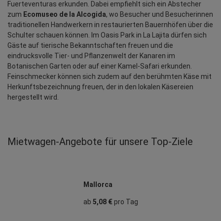
Fuerteventuras erkunden. Dabei empfiehlt sich ein Abstecher 
zum 
Ecomuseo de la Alcogida
, wo Besucher und Besucherinnen 
traditionellen Handwerkern in restaurierten Bauernhöfen über die 
Schulter schauen können. Im Oasis Park in La Lajita dürfen sich 
Gäste auf tierische Bekanntschaften freuen und die 
eindrucksvolle Tier- und Pflanzenwelt der Kanaren im 
Botanischen Garten oder auf einer Kamel-Safari erkunden. 
Feinschmecker können sich zudem auf den berühmten Käse mit 
Herkunftsbezeichnung freuen, der in den lokalen Käsereien 
hergestellt wird.
Mietwagen‑Angebote für unsere Top‑Ziele
Mallorca
ab
5,08 €
pro Tag