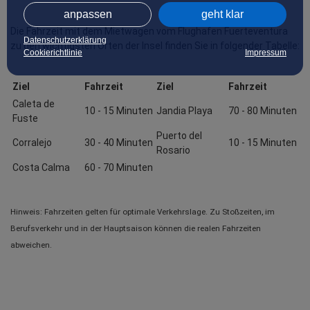
anpassen
geht klar
Die Fahrzeit mit dem Mietwagen vom Flughafen Fuerteventura 
Datenschutzerklärung
zu den wichtigsten Orten der Insel finden Sie in folgender Tabelle:
Cookierichtlinie
Impressum
Ziel
Fahrzeit
Ziel
Fahrzeit
Caleta de 
10 - 15 Minuten
Jandia Playa
70 - 80 Minuten
Fuste
Puerto del 
Corralejo
30 - 40 Minuten
10 - 15 Minuten
Rosario
Costa Calma
60 - 70 Minuten
Hinweis: Fahrzeiten gelten für optimale Verkehrslage. Zu Stoßzeiten, im 
Berufsverkehr und in der Hauptsaison können die realen Fahrzeiten 
abweichen. 