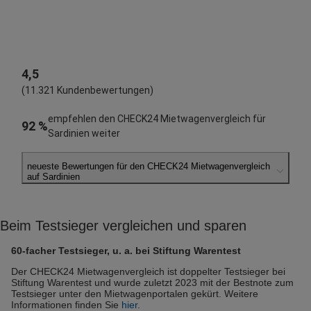
4,5
(11.321 Kundenbewertungen)
empfehlen den CHECK24 Mietwagenvergleich für
92 %
Sardinien weiter
neueste Bewertungen für den CHECK24 Mietwagenvergleich
auf Sardinien
Stefan T.
abgegeben am 07.08.2026
Beim Testsieger vergleichen und sparen
Abholort: Cagliari
Vermieter: Avis
60-facher Testsieger, u. a. bei Stiftung Warentest
Martina P.
Der CHECK24 Mietwagenvergleich ist doppelter Testsieger bei
Stiftung Warentest und wurde zuletzt 2023 mit der Bestnote zum
abgegeben am 06.08.2026
Testsieger unter den Mietwagenportalen gekürt. Weitere
Abholort: Cagliari Flughafen
Informationen finden Sie
hier
.