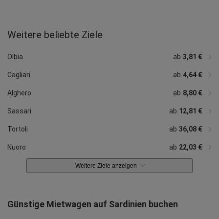
Weitere beliebte Ziele
ab
22,57 €
ab
48,91 €
Oristano
Porto Cervo
Olbia
ab
3,81 €
Cagliari
ab
4,64 €
Alghero
ab
8,80 €
Sassari
ab
12,81 €
Tortoli
ab
36,08 €
Nuoro
ab
22,03 €
Weitere Ziele anzeigen
Günstige Mietwagen auf Sardinien buchen