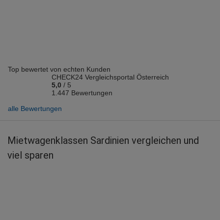
Vermieter: Ecovia
Thomas A.
abgegeben am 06.08.2026
Abholort: Alghero Flughafen
Vermieter: Avis
Top bewertet von echten Kunden
burak a.
CHECK24 Vergleichsportal Österreich
abgegeben am 06.08.2026
5,0
/
5
Abholort: Cagliari Flughafen
1.447 Bewertungen
Vermieter: Locauto
alle Bewertungen
Harald P.
abgegeben am 05.08.2026
Mietwagenklassen Sardinien vergleichen und
Abholort: Olbia Flughafen
viel sparen
Vermieter: Target
Wilfried B.
abgegeben am 05.08.2026
Abholort: Olbia Flughafen
Vermieter: Enterprise