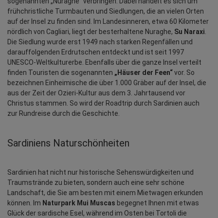
sogenannten „Nuraghe“ verbringen. Dabei handelt es sich um 
frühchristliche Turmbauten und Siedlungen, die an vielen Orten 
auf der Insel zu finden sind. Im Landesinneren, etwa 60 Kilometer 
nördlich von Cagliari, liegt der besterhaltene Nuraghe, 
Su Naraxi
. 
Die Siedlung wurde erst 1949 nach starken Regenfällen und 
darauffolgenden Erdrutschen entdeckt und ist seit 1997 
UNESCO-Weltkulturerbe. Ebenfalls über die ganze Insel verteilt 
finden Touristen die sogenannten 
„Häuser der Feen“
 vor. So 
bezeichnen Einheimische die über 1.000 Gräber auf der Insel, die 
aus der Zeit der Ozieri-Kultur aus dem 3. Jahrtausend vor 
Christus stammen. So wird der Roadtrip durch Sardinien auch 
zur Rundreise durch die Geschichte.
Sardiniens Naturschönheiten
Sardinien hat nicht nur historische Sehenswürdigkeiten und 
Traumstrände zu bieten, sondern auch eine sehr schöne 
Landschaft, die Sie am besten mit einem Mietwagen erkunden 
können. Im 
Naturpark Mui Muscas
 begegnet Ihnen mit etwas 
Glück der sardische Esel, während im Osten bei Tortoli die 