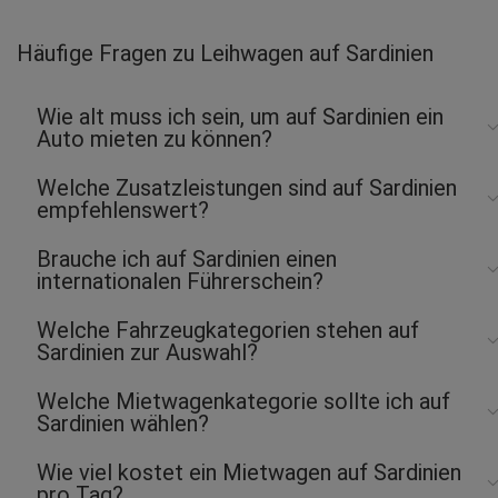
Gerald G.
abgegeben am 05.08.2026
Häufige Fragen zu Leihwagen auf Sardinien
Abholort: Olbia
Vermieter: Avis
Wie alt muss ich sein, um auf Sardinien ein
Petra H.
Auto mieten zu können?
abgegeben am 03.08.2026
Abholort: Olbia
Welche Zusatzleistungen sind auf Sardinien
Vermieter: Rental4Leisure
empfehlenswert?
Thomas B.
Brauche ich auf Sardinien einen
abgegeben am 03.08.2026
internationalen Führerschein?
Abholort: Olbia Flughafen
Vermieter: Last Minute
Welche Fahrzeugkategorien stehen auf
Sardinien zur Auswahl?
Julia Sara C.
abgegeben am 03.08.2026
Welche Mietwagenkategorie sollte ich auf
Abholort: Cagliari Flughafen
Sardinien wählen?
Vermieter: Dryyve
Wie viel kostet ein Mietwagen auf Sardinien
pro Tag?