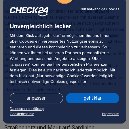
Nur notwendige Cookies
Auf Sardinien befinden sich 
drei internationale Flughäfen
, 
welche die zweitgrößte italienische Insel mit diversen Zielen in 
Europa und der ganzen Welt verbinden. Je nach gewünschtem 
Unvergleichlich lecker
Ferienort haben Besucher die Wahl zwischen den Flughäfen 
Olbia 
Mit dem Klick auf „geht klar” ermöglichen Sie uns Ihnen
(OLB)
 im Nordosten, 
Alghero (AHO)
 im Nordwesten und 
Cagliari 
über Cookies ein verbessertes Nutzungserlebnis zu
(CAG)
 im Süden. Mietwagen auf Sardinien sind an den Flughäfen 
servieren und dieses kontinuierlich zu verbessern. So
meist deutlich günstiger, als in den jeweiligen Urlaubsorten, 
können wir Ihnen bei unseren Partnern personalisierte
weshalb viele Reisende eine Abholung am Airport bevorzugen. Bei 
Werbung und passende Angebote anzeigen. Über
CHECK24 können Sie an allen drei Flughäfen die 
„anpassen” können Sie Ihre persönlichen Präferenzen
Mietwagenangebote der verschiedenen Anbieter vergleichen. 
festlegen. Dies ist auch nachträglich jederzeit möglich. Mit
Wählen Sie dazu Ihren Zielflughafen als Abholort in der 
dem Klick auf „Nur notwendige Cookies” werden lediglich
Buchungsmaske aus. Bitte beachten Sie bei der Abholung, dass 
technisch notwendige Cookies gespeichert.
einige Autovermietungen nicht am Flughafen direkt, sondern 
etwas außerhalb gelegen sind.
anpassen
geht klar
Datenschutzerklärung
Cookierichtlinie
Impressum
Straßennetz und Maut auf Sardinien