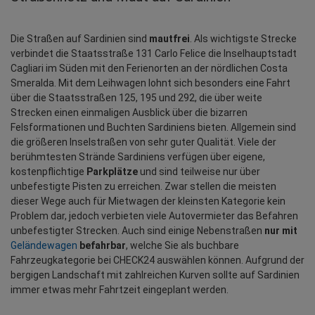
Die Straßen auf Sardinien sind
 mautfrei
. Als wichtigste Strecke 
verbindet die Staatsstraße 131 Carlo Felice die Inselhauptstadt 
Cagliari im Süden mit den Ferienorten an der nördlichen Costa 
Smeralda. Mit dem Leihwagen lohnt sich besonders eine Fahrt 
über die Staatsstraßen 125, 195 und 292, die über weite 
Strecken einen einmaligen Ausblick über die bizarren 
Felsformationen und Buchten Sardiniens bieten. Allgemein sind 
die größeren Inselstraßen von sehr guter Qualität. Viele der 
berühmtesten Strände Sardiniens verfügen über eigene, 
kostenpflichtige 
Parkplätze
 und sind teilweise nur über 
unbefestigte Pisten zu erreichen. Zwar stellen die meisten 
dieser Wege auch für Mietwagen der kleinsten Kategorie kein 
Problem dar, jedoch verbieten viele Autovermieter das Befahren 
unbefestigter Strecken. Auch sind einige Nebenstraßen 
nur mit 
Geländewagen
 befahrbar
, welche Sie als buchbare 
Fahrzeugkategorie bei CHECK24 auswählen können. Aufgrund der 
bergigen Landschaft mit zahlreichen Kurven sollte auf Sardinien 
immer etwas mehr Fahrtzeit eingeplant werden.