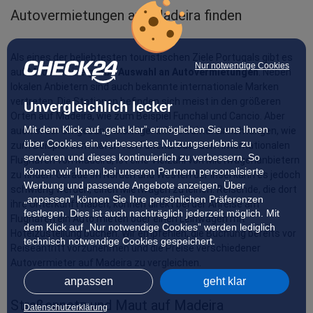
Autovermietungen auf Madeira finden
Als eines der beliebtesten touristischen Ziele Portugals gibt es 
Nur notwendige Cookies
auf Madeira eine 
große Auswahl an Autovermietungen
. Neben 
lokalen Anbietern sind auch bekannte internationale Marken 
vertreten. Die Stationen befinden sich meist in den größeren 
Unvergleichlich lecker
Orten auf Madeira, wie zum Beispiel Funchal und Cancio. Aber 
Mit dem Klick auf „geht klar” ermöglichen Sie uns Ihnen
auch in der Umgebung wichtiger Infrastruktureinrichtungen, wie 
über Cookies ein verbessertes Nutzungserlebnis zu
zum Beispiel dem Hafen von Funchal oder dem internationalen 
servieren und dieses kontinuierlich zu verbessern. So
Flughafen von Madeira, ist eine Vielzahl von Mietwagenanbietern 
können wir Ihnen bei unseren Partnern personalisierte
zu finden. Gerade im Norden und Westen der Insel kann es jedoch 
Werbung und passende Angebote anzeigen. Über
schwierig werden, einen Mietwagen zu leihen. Reisende, die dort 
„anpassen” können Sie Ihre persönlichen Präferenzen
ihre Unterkunft haben, können direkt bei der Anreise am 
festlegen. Dies ist auch nachträglich jederzeit möglich. Mit
Flughafen ein Auto mieten oder einen Leihwagen mit 
dem Klick auf „Nur notwendige Cookies” werden lediglich
Hotelzustellung buchen. Wir empfehlen, die Buchung bereits vor 
technisch notwendige Cookies gespeichert.
Reiseantritt vorzunehmen und die Preise verschiedener 
Autovermieter auf Madeira zu vergleichen.
anpassen
geht klar
Straßennetz und Maut auf Madeira
Datenschutzerklärung