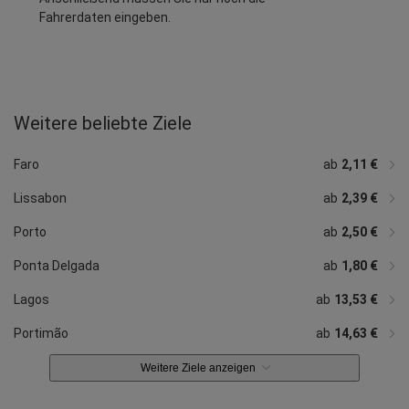
Fahrerdaten eingeben.
Weitere beliebte Ziele
ab
8,39 €
ab
7,14 €
Setubal
Figueira da Foz
Faro
ab
2,11 €
Lissabon
ab
2,39 €
Porto
ab
2,50 €
Ponta Delgada
ab
1,80 €
Lagos
ab
13,53 €
Portimão
ab
14,63 €
Weitere Ziele anzeigen