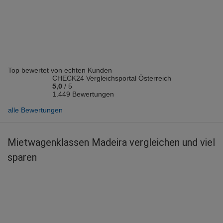
Vermieter: Sixt
Andreas G.
abgegeben am 07.08.2026
Abholort: Madeira
Vermieter: Avis
Top bewertet von echten Kunden
Colin G.
CHECK24 Vergleichsportal Österreich
abgegeben am 04.08.2026
5,0
/
5
Abholort: Madeira
1.449 Bewertungen
Vermieter: Insularcar
alle Bewertungen
Alexandra P.
abgegeben am 31.07.2026
Mietwagenklassen Madeira vergleichen und viel
Abholort: Madeira Flughafen
sparen
Vermieter: Insularcar
Mario S.
abgegeben am 30.07.2026
Abholort: Madeira Flughafen
Vermieter: Drive on Holidays