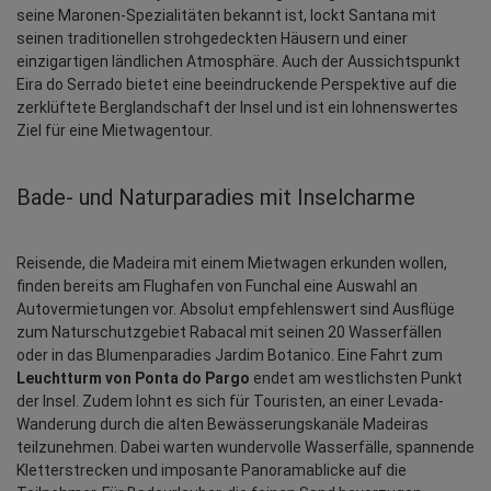
seine Maronen-Spezialitäten bekannt ist, lockt Santana mit 
seinen traditionellen strohgedeckten Häusern und einer 
einzigartigen ländlichen Atmosphäre. Auch der Aussichtspunkt 
Eira do Serrado bietet eine beeindruckende Perspektive auf die 
zerklüftete Berglandschaft der Insel und ist ein lohnenswertes 
Ziel für eine Mietwagentour.
Bade- und Naturparadies mit Inselcharme
Reisende, die Madeira mit einem Mietwagen erkunden wollen, 
finden bereits am Flughafen von Funchal eine Auswahl an 
Autovermietungen vor. Absolut empfehlenswert sind Ausflüge 
zum Naturschutzgebiet Rabacal mit seinen 20 Wasserfällen 
oder in das Blumenparadies Jardim Botanico. Eine Fahrt zum 
Leuchtturm von Ponta do Pargo
 endet am westlichsten Punkt 
der Insel. Zudem lohnt es sich für Touristen, an einer Levada-
Wanderung durch die alten Bewässerungskanäle Madeiras 
teilzunehmen. Dabei warten wundervolle Wasserfälle, spannende 
Kletterstrecken und imposante Panoramablicke auf die 