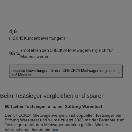
4,6
(12.045 Kundenbewertungen)
empfehlen den CHECK24 Mietwagenvergleich für
95 %
Madeira weiter
neueste Bewertungen für den CHECK24 Mietwagenvergleich
auf Madeira
Christoph G.
abgegeben am 09.08.2026
Beim Testsieger vergleichen und sparen
Abholort: Madeira Flughafen
Vermieter: Way2Azores
60-facher Testsieger, u. a. bei Stiftung Warentest
Josef G.
Der CHECK24 Mietwagenvergleich ist doppelter Testsieger bei
Stiftung Warentest und wurde zuletzt 2023 mit der Bestnote zum
abgegeben am 08.08.2026
Testsieger unter den Mietwagenportalen gekürt. Weitere
Abholort: Madeira Flughafen
Informationen finden Sie
hier
.