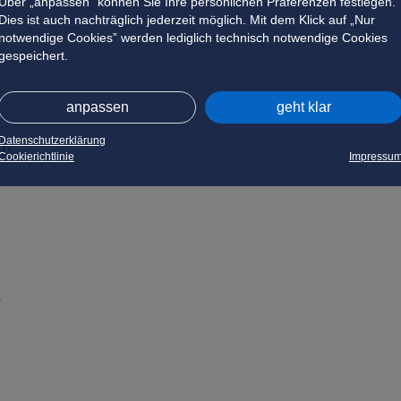
Über „anpassen” können Sie Ihre persönlichen Präferenzen festlegen.
Dies ist auch nachträglich jederzeit möglich. Mit dem Klick auf „Nur
notwendige Cookies” werden lediglich technisch notwendige Cookies
gespeichert.
anpassen
geht klar
Datenschutzerklärung
en?
Cookierichtlinie
Impressu
?