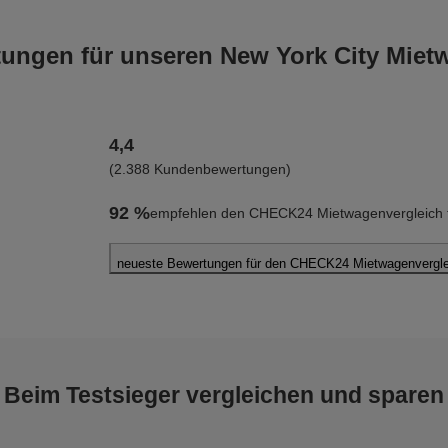
ngen für unseren New York City Miet
4,4
(2.388 Kundenbewertungen)
92 %
empfehlen den CHECK24 Mietwagenvergleich fü
neueste Bewertungen für den CHECK24 Mietwagenverglei
Theresa G.
abgegeben am 27.05.2026
Abholort: New York City
Vermieter: Avis
Beim Testsieger vergleichen und sparen
Dominik L.
abgegeben am 14.05.2026
Abholort: New York City John F. Kennedy Flughafen