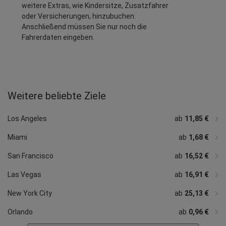
weitere Extras, wie Kindersitze, Zusatzfahrer
oder Versicherungen, hinzubuchen.
Anschließend müssen Sie nur noch die
Fahrerdaten eingeben.
Weitere beliebte Ziele
ab
ab
ab
ab
ab
ab
ab
ab
ab
ab
ab
ab
ab
ab
27,52 €
11,67 €
ab
ab
ab
22,37 €
30,29 €
5,00 €
26,19 €
31,33 €
13,80 €
26,01 €
27,13 €
29,22 €
ab
ab
28,00 €
ab
25,97 €
17,13 €
ab
27,10 €
ab
29,50 €
ab
20,75 €
24,89 €
37,75 €
27,67 €
29,21 €
ab
30,28 €
ab
35,00 €
2,23 €
26,74 €
Tampa
Seattle
Denver
Boston
Fort Myers
Chicago
Fort Lauderdale
Washington D.C.
Dallas
Newark
Atlanta
San Diego
Charlotte
Houston
Anchorage
Detroit
Phoenix
Philadelphia
New Orleans
Buffalo
Charleston
Baltimore
El Paso
Boise
Baton Rouge
Los Angeles
ab
11,85 €
Miami
ab
1,68 €
San Francisco
ab
16,52 €
Las Vegas
ab
16,91 €
New York City
ab
25,13 €
Orlando
ab
0,96 €