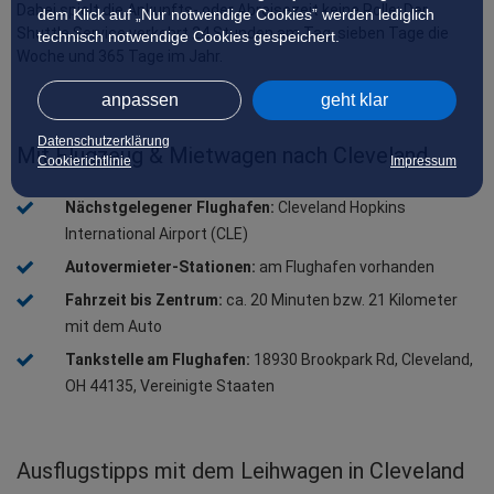
Dabei spielt die Ankunfts- oder Abreisezeit keine Rolle: Der 
dem Klick auf „Nur notwendige Cookies” werden lediglich
Shuttle Service verkehrt 24 Stunden am Tag, sieben Tage die 
technisch notwendige Cookies gespeichert.
Woche und 365 Tage im Jahr.
anpassen
geht klar
Datenschutzerklärung
Mit Flugzeug & Mietwagen nach Cleveland
Cookierichtlinie
Impressum
Nächstgelegener Flughafen:
 Cleveland Hopkins 
International Airport (CLE)
Autovermieter-Stationen:
 am Flughafen vorhanden
Fahrzeit bis Zentrum:
 ca. 20 Minuten bzw. 21 Kilometer 
mit dem Auto
Tankstelle am Flughafen:
 18930 Brookpark Rd, Cleveland, 
OH 44135, Vereinigte Staaten
Ausflugstipps mit dem Leihwagen in Cleveland