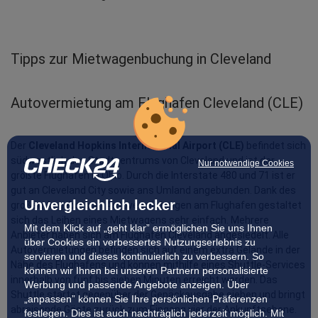
Tipps zur Mietwagenbuchung in Cleveland
Autovermietung am Flughafen Cleveland (CLE)
Der 
Cleveland Hopkins International Airport (CLE)
 befindet sich 
südwestlich des Stadtzentrums von Cleveland und ist der 
Nur notwendige Cookies
größte Flughafen in Ohio. Durch die Interstate 480 und 71 ist er 
gut an Cleveland City sowie ans Umland angebunden. Dank des 
Unvergleichlich lecker
großen Angebots an Autovermietungen am Flughafen gestaltet 
sich das Leihen eines Mietwagens sehr einfach. Mehrere 
Mit dem Klick auf „geht klar” ermöglichen Sie uns Ihnen
Anbieter haben sich am Flughafen Cleveland angesiedelt. Alle 
über Cookies ein verbessertes Nutzungserlebnis zu
Autovermietungen befinden sich auf einem extra Gelände in der 
servieren und dieses kontinuierlich zu verbessern. So
Nähe des Flughafens und können mithilfe eines Shuttle-Services 
können wir Ihnen bei unseren Partnern personalisierte
innerhalb von fünf bis sieben Minuten erreicht werden. Das 
Werbung und passende Angebote anzeigen. Über
Shuttle startet gegenüber der Gepäckausgabe sieben und bringt 
„anpassen” können Sie Ihre persönlichen Präferenzen
abreisende Gäste zurück zum Eingang vier der Ankunftsebene. 
festlegen. Dies ist auch nachträglich jederzeit möglich. Mit