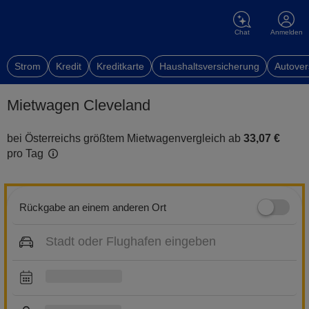
Chat
Anmelden
Strom
Kredit
Kreditkarte
Haushaltsversicherung
Autover
Mietwagen Cleveland
bei Österreichs größtem Mietwagenvergleich ab
33,07 €
pro Tag
Rückgabe an einem anderen Ort