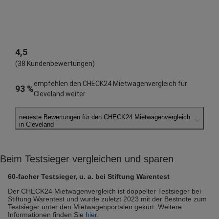
4,5
(38 Kundenbewertungen)
empfehlen den CHECK24 Mietwagenvergleich für
93 %
Cleveland weiter
neueste Bewertungen für den CHECK24 Mietwagenvergleich
in Cleveland
Norbert A.
abgegeben am 18.11.2023
Beim Testsieger vergleichen und sparen
Abholort: Cleveland Hopkins Flughafen
Vermieter: Enterprise
60-facher Testsieger, u. a. bei Stiftung Warentest
Der CHECK24 Mietwagenvergleich ist doppelter Testsieger bei
Stiftung Warentest und wurde zuletzt 2023 mit der Bestnote zum
Testsieger unter den Mietwagenportalen gekürt. Weitere
Informationen finden Sie
hier
.