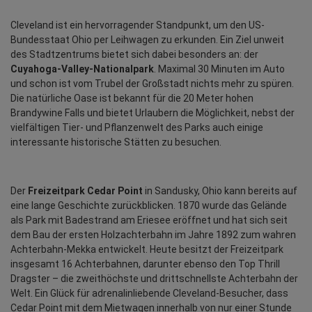
Cleveland ist ein hervorragender Standpunkt, um den US-
Bundesstaat Ohio per Leihwagen zu erkunden. Ein Ziel unweit 
des Stadtzentrums bietet sich dabei besonders an: der 
Cuyahoga-Valley-Nationalpark
. Maximal 30 Minuten im Auto 
und schon ist vom Trubel der Großstadt nichts mehr zu spüren. 
Die natürliche Oase ist bekannt für die 20 Meter hohen 
Brandywine Falls und bietet Urlaubern die Möglichkeit, nebst der 
vielfältigen Tier- und Pflanzenwelt des Parks auch einige 
interessante historische Stätten zu besuchen.
Der 
Freizeitpark Cedar Point
 in Sandusky, Ohio kann bereits auf 
eine lange Geschichte zurückblicken. 1870 wurde das Gelände 
als Park mit Badestrand am Eriesee eröffnet und hat sich seit 
dem Bau der ersten Holzachterbahn im Jahre 1892 zum wahren 
Achterbahn-Mekka entwickelt. Heute besitzt der Freizeitpark 
insgesamt 16 Achterbahnen, darunter ebenso den Top Thrill 
Dragster – die zweithöchste und drittschnellste Achterbahn der 
Welt. Ein Glück für adrenalinliebende Cleveland-Besucher, dass 
Cedar Point mit dem Mietwagen innerhalb von nur einer Stunde 