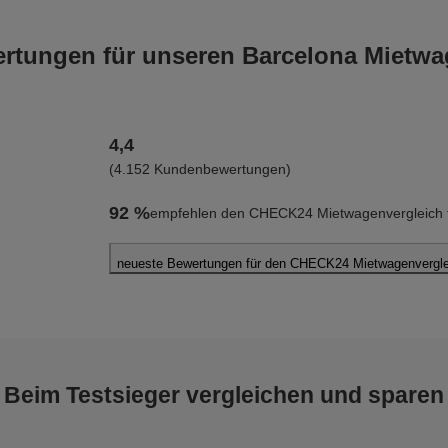
tungen für unseren Barcelona Mietwa
4,4
(4.152 Kundenbewertungen)
92 %
empfehlen den CHECK24 Mietwagenvergleich f
neueste Bewertungen für den CHECK24 Mietwagenverglei
Christoph F.
abgegeben am 04.08.2026
Abholort: Barcelona Flughafen
Vermieter: Avis
Beim Testsieger vergleichen und sparen
Zhang Jan Z.
abgegeben am 31.07.2026
Abholort: Barcelona