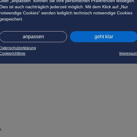
Über „anpassen” können Sie Ihre persönlichen Präferenzen festlegen.
Dies ist auch nachträglich jederzeit möglich. Mit dem Klick auf „Nur
notwendige Cookies” werden lediglich technisch notwendige Cookies
gespeichert.
n?
anpassen
geht klar
Datenschutzerklärung
n?
Cookierichtlinie
Impressu
?