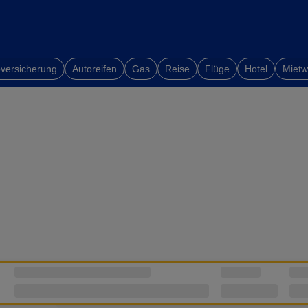
versicherung
Autoreifen
Gas
Reise
Flüge
Hotel
Miet