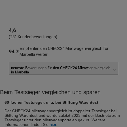
4,6
(281 Kundenbewertungen)
empfehlen den CHECK24 Mietwagenvergleich für
94 %
Marbella weiter
neueste Bewertungen für den CHECK24 Mietwagenvergleich
in Marbella
Torsten S.
abgegeben am 31.10.2025
Beim Testsieger vergleichen und sparen
Abholort: Marbella
Vermieter: Solo Rent a Car
60-facher Testsieger, u. a. bei Stiftung Warentest
Manfred K.
Der CHECK24 Mietwagenvergleich ist doppelter Testsieger bei
Stiftung Warentest und wurde zuletzt 2023 mit der Bestnote zum
abgegeben am 31.07.2025
Testsieger unter den Mietwagenportalen gekürt. Weitere
Abholort: Marbella
Informationen finden Sie
hier
.