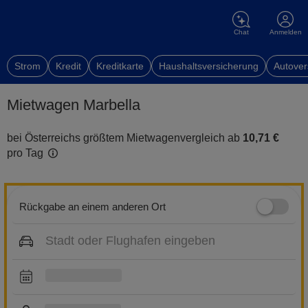
Chat
Anmelden
Strom
Kredit
Kreditkarte
Haushaltsversicherung
Autover
Mietwagen Marbella
bei Österreichs größtem Mietwagenvergleich ab
10,71 €
pro Tag
Rückgabe an einem anderen Ort