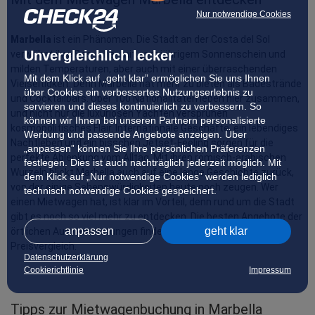
Nur notwendige Cookies
Marbella
 ist ein Phänomen. Die Stadt an der Costa del Sol 
Unvergleichlich lecker
verwöhnt ihre Besucher mit ganzjährigem Sonnenschein und 
milden Temperaturen, aber auch mit einer überraschenden 
Mit dem Klick auf „geht klar” ermöglichen Sie uns Ihnen
Vielseitigkeit. Denn Marbella hat mehr zu bieten als Badestrände 
über Cookies ein verbessertes Nutzungserlebnis zu
und Cocktailbars. Über 100 Nationalitäten leben hier zusammen, 
servieren und dieses kontinuierlich zu verbessern. So
und nicht nur die luxuriösen Yachten versprühen 
können wir Ihnen bei unseren Partnern personalisierte
kosmopolitisches Flair. Internationale Geschäfte, ein lebendiges 
Werbung und passende Angebote anzeigen. Über
Nachtleben und ein bisschen Jetset-Feeling sorgen für die 
„anpassen” können Sie Ihre persönlichen Präferenzen
perfekte Ablenkung vom Alltag. Mit ihren römisch-arabischen 
festlegen. Dies ist auch nachträglich jederzeit möglich. Mit
Wurzeln blickt Marbella auch auf eine lange Geschichte zurück, 
dem Klick auf „Nur notwendige Cookies” werden lediglich
von der einige Sehenswürdigkeiten heute noch zeugen. Wer 
technisch notwendige Cookies gespeichert.
einen Mietwagen hat, ist klar im Vorteil, denn rund um die Stadt 
gibt es noch so viel mehr zu entdecken. Die besten Angebote der 
anpassen
geht klar
örtlichen Autovermietungen finden Sie mit dem CHECK24 
Preisvergleich.
Datenschutzerklärung
Cookierichtlinie
Impressum
Tipps zur Mietwagenbuchung in Marbella