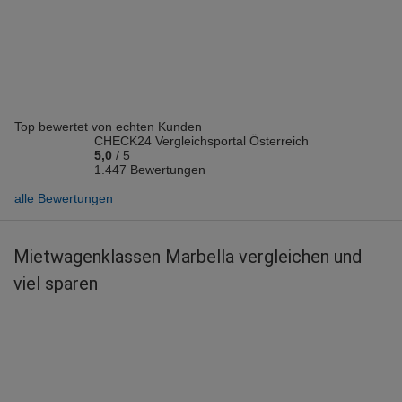
Vermieter: Marbella
Stefanie R.
abgegeben am 16.05.2025
Abholort: Marbella
Vermieter: Enterprise
Top bewertet von echten Kunden
Roman M.
CHECK24 Vergleichsportal Österreich
abgegeben am 22.03.2025
5,0
/
5
Abholort: Marbella
1.447 Bewertungen
Vermieter: Hertz
alle Bewertungen
Markus S.
abgegeben am 26.07.2022
Mietwagenklassen Marbella vergleichen und
Abholort: Marbella
viel sparen
Vermieter: Enterprise
Leopold B.
abgegeben am 20.02.2022
Abholort: Marbella
Vermieter: Europcar