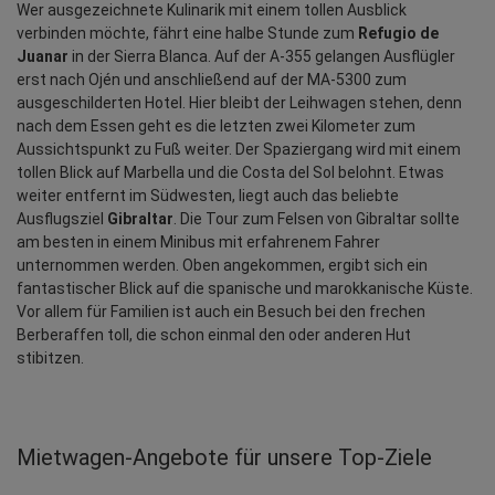
Wer ausgezeichnete Kulinarik mit einem tollen Ausblick 
verbinden möchte, fährt eine halbe Stunde zum 
Refugio de 
Juanar
 in der Sierra Blanca. Auf der A-355 gelangen Ausflügler 
erst nach Ojén und anschließend auf der MA-5300 zum 
ausgeschilderten Hotel. Hier bleibt der Leihwagen stehen, denn 
nach dem Essen geht es die letzten zwei Kilometer zum 
Aussichtspunkt zu Fuß weiter. Der Spaziergang wird mit einem 
tollen Blick auf Marbella und die Costa del Sol belohnt. Etwas 
weiter entfernt im Südwesten, liegt auch das beliebte 
Ausflugsziel 
Gibraltar
. Die Tour zum Felsen von Gibraltar sollte 
am besten in einem Minibus mit erfahrenem Fahrer 
unternommen werden. Oben angekommen, ergibt sich ein 
fantastischer Blick auf die spanische und marokkanische Küste. 
Vor allem für Familien ist auch ein Besuch bei den frechen 
Berberaffen toll, die schon einmal den oder anderen Hut 
stibitzen.
Mietwagen‑Angebote für unsere Top‑Ziele