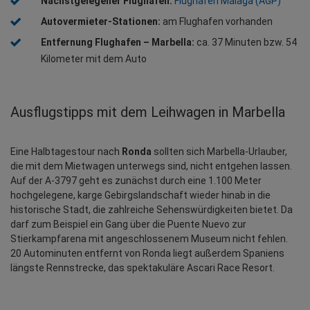
Nächstgelegener Flughafen: 
Flughafen Málaga (AGP)
Autovermieter-Stationen:
 am Flughafen vorhanden
Entfernung Flughafen – Marbella:
 ca. 37 Minuten bzw. 54 
Kilometer mit dem Auto
Ausflugstipps mit dem Leihwagen in Marbella
Eine Halbtagestour nach 
Ronda
 sollten sich Marbella-Urlauber, 
die mit dem Mietwagen unterwegs sind, nicht entgehen lassen. 
Auf der A-3797 geht es zunächst durch eine 1.100 Meter 
hochgelegene, karge Gebirgslandschaft wieder hinab in die 
historische Stadt, die zahlreiche Sehenswürdigkeiten bietet. Da 
darf zum Beispiel ein Gang über die Puente Nuevo zur 
Stierkampfarena mit angeschlossenem Museum nicht fehlen. 
20 Autominuten entfernt von Ronda liegt außerdem Spaniens 
längste Rennstrecke, das spektakuläre Ascari Race Resort.