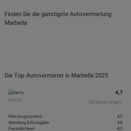
Natalie C.
abgegeben am 23.09.2015
Finden Sie die günstigste Autovermietung
Abholort: Marbella
Marbella
Vermieter: Marbella
Die Top-Autovermieter in Marbella 2025
4,7
(Hertz)
(35 Bewertungen)
Fahrzeugzustand
4,5
Abholung & Rückgabe
4,8
Freundlichkeit
4,5