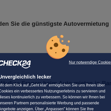
Georg G.
abgegeben am 28.07.2026
Abholort: Bari
Vermieter: Ecovia
den Sie die günstigste Autovermietung 
Astrid B.
abgegeben am 27.07.2026
Abholort: Bari Flughafen
Vermieter: Avis
Bergen Björn S.
abgegeben am 26.07.2026
Nur notwendige Cookie
Abholort: Bari
Vermieter: RentalPlus
Unvergleichlich lecker
Peter R.
Häufige Fragen beim Auto mieten in Bar
Mit dem Klick auf „Geht klar” ermöglichen Sie uns Ihnen über
abgegeben am 26.07.2026
Abholort: Bari
Cookies ein verbessertes Nutzungserlebnis zu servieren und
Vermieter: Viaggiare Rent
dieses kontinuierlich zu verbessern. So können wir Ihnen bei
unseren Partnern personalisierte Werbung und passende
Angebote anzeigen. Über „Anpassen” können Sie Ihre