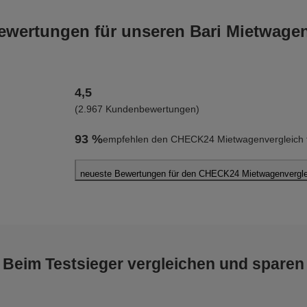
wertungen für unseren Bari Mietwagen
4,5
(2.967 Kundenbewertungen)
93 %
empfehlen den CHECK24 Mietwagenvergleich fü
neueste Bewertungen für den CHECK24 Mietwagenverglei
Elisabeth H.
abgegeben am 04.08.2026
Abholort: Bari
Vermieter: Italy Car Rent
Beim Testsieger vergleichen und sparen
Roland Z.
abgegeben am 02.08.2026
Abholort: Bari Flughafen