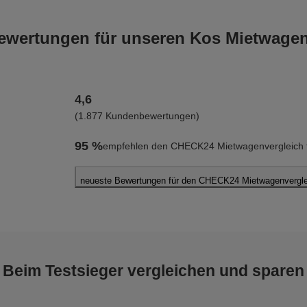
wertungen für unseren Kos Mietwagen
4,6
(1.877 Kundenbewertungen)
95 %
empfehlen den CHECK24 Mietwagenvergleich f
neueste Bewertungen für den CHECK24 Mietwagenvergle
Ali G.
abgegeben am 05.08.2026
Abholort: Kos
Vermieter: Exer Rent a Car
Beim Testsieger vergleichen und sparen
Manfred E.
abgegeben am 03.08.2026
Abholort: Kos Flughafen