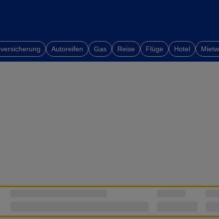
versicherung
Autoreifen
Gas
Reise
Flüge
Hotel
Miet