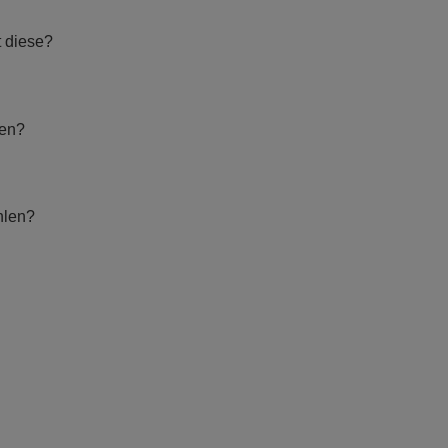
t diese?
hen?
hlen?