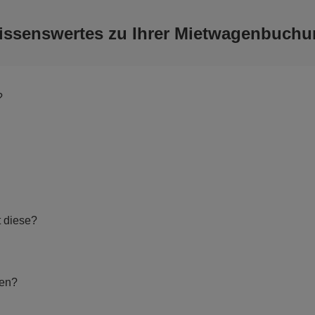
issenswertes zu Ihrer Mietwagenbuchu
?
t diese?
hen?