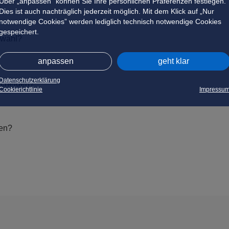
Über „anpassen” können Sie Ihre persönlichen Präferenzen festlegen.
Dies ist auch nachträglich jederzeit möglich. Mit dem Klick auf „Nur
notwendige Cookies” werden lediglich technisch notwendige Cookies
gespeichert.
swahl?
anpassen
geht klar
Datenschutzerklärung
scheiden?
Cookierichtlinie
Impressu
len?