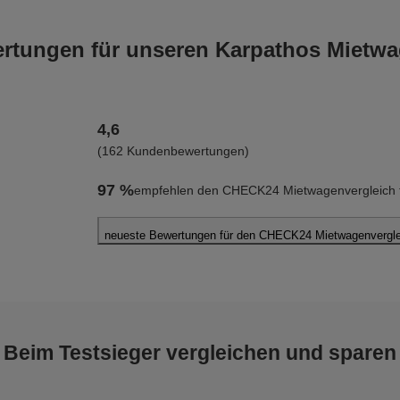
tungen für unseren Karpathos Mietwa
4,6
(162 Kundenbewertungen)
97 %
empfehlen den CHECK24 Mietwagenvergleich f
neueste Bewertungen für den CHECK24 Mietwagenvergle
Kerstin P.
abgegeben am 03.08.2026
Abholort: Karpathos Flughafen
Vermieter: Thrifty
Beim Testsieger vergleichen und sparen
Peter S.
abgegeben am 02.08.2026
Abholort: Karpathos Flughafen