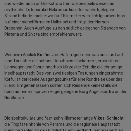
und wieder auch antike Kultstätten wie beispielsweise das 
mythische Totenorakel Nekromantion. Der nächstgelegene 
Strand befindet sich etwa fünf Kilometer westlich Igoumenitsas 
auf einer sichelförmigen Halbinsel und trägt den Namen 
Drepanon. Auch Ausflüge zu den südlich gelegenen Stränden von 
Plataria und Sivota sind empfehlenswert.
Wer beim Anblick 
Korfus
 vom Hafen Igoumenitsas aus Lust auf 
eine Tour über die schöne Urlaubsinsel bekommt, erreicht mit 
Leihwagen und Fähre innerhalb kürzester Zeit die gleichnamige 
Inselhauptstadt. Das von zwei riesigen Festungen eingerahmte 
Korfu ist der ideale Ausgangspunkt für eine Rundreise über das 
Eiland. Entgehen lassen sollten sich Reisende keinesfalls die 
hoch auf einem spitzen Hügel gelegene Burg Angelokastro an der 
Nordküste.
Die spektakuläre und fast zehn Kilometer lange 
Vikus-Schlucht
, 
die Tropfsteinhöhle von Perama und die regionale Hauptstadt 
Ioannina zählen zu den Highlights am Festland. Ioannina liegt an 