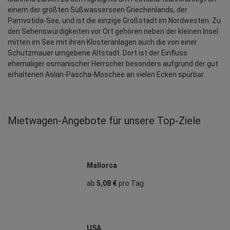
einem der größten Süßwasserseen Griechenlands, der 
Pamvotida-See, und ist die einzige Großstadt im Nordwesten. Zu 
den Sehenswürdigkeiten vor Ort gehören neben der kleinen Insel 
mitten im See mit ihren Klosteranlagen auch die von einer 
Schutzmauer umgebene Altstadt. Dort ist der Einfluss 
ehemaliger osmanischer Herrscher besonders aufgrund der gut 
erhaltenen Aslan-Pascha-Moschee an vielen Ecken spürbar.
Mietwagen‑Angebote für unsere Top‑Ziele
Mallorca
ab
5,08 €
pro Tag
USA