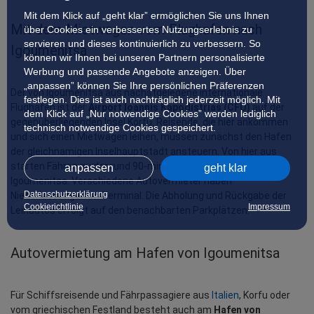
Mit dem Klick auf „geht klar” ermöglichen Sie uns Ihnen
Mit dem Mietwagen vom Flughafen nach 
über Cookies ein verbessertes Nutzungserlebnis zu
servieren und dieses kontinuierlich zu verbessern. So
Igoumenitsa
können wir Ihnen bei unseren Partnern personalisierte
Werbung und passende Angebote anzeigen. Über
„anpassen” können Sie Ihre persönlichen Präferenzen
Der von Igoumenitsa aus nächstgelegene internationale 
festlegen. Dies ist auch nachträglich jederzeit möglich. Mit
Flughafen ist der 
Airport Ioannis Kapodistrias (CFU)
 auf der 
dem Klick auf „Nur notwendige Cookies” werden lediglich
gegenüberliegenden Insel Korfu. Reisende, die hier ankommen 
technisch notwendige Cookies gespeichert.
und sich einen Mietwagen leihen, müssen zunächst den Hafen 
der gleichnamigen Inselhauptstadt ansteuern. Von hier aus 
starten Fähren zu der rund 90-minütige Überfahrt nach 
anpassen
geht klar
Igoumenitsa. Verschiedene Autovermieter haben 
Datenschutzerklärung
Niederlassungen im Terminal. Die Abholung und Rückgabe der 
Cookierichtlinie
Impressum
Leihautos erfolgt auf den benachbarten Parkplätzen.
Autovermietung am Hafen von Igoumenitsa
Für Schiffsreisende und Fährpassagiere aus 
Italien
, Korfu oder 
vom griechischen Festland besteht auch am 
Hafen von 