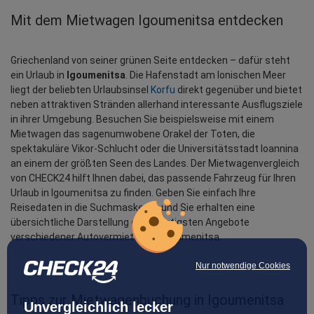
Mit dem Mietwagen Igoumenitsa entdecken
Griechenland von seiner grünen Seite entdecken – dafür steht 
ein Urlaub in 
Igoumenitsa
. Die Hafenstadt am Ionischen Meer 
liegt der beliebten Urlaubsinsel 
Korfu
 direkt gegenüber und bietet 
neben attraktiven Stränden allerhand interessante Ausflugsziele 
in ihrer Umgebung. Besuchen Sie beispielsweise mit einem 
Mietwagen das sagenumwobene Orakel der Toten, die 
spektakuläre Vikor-Schlucht oder die Universitätsstadt Ioannina 
an einem der größten Seen des Landes. Der Mietwagenvergleich 
von CHECK24 hilft Ihnen dabei, das passende Fahrzeug für Ihren 
Urlaub in Igoumenitsa zu finden. Geben Sie einfach Ihre 
Reisedaten in die Suchmaske ein und Sie erhalten eine 
übersichtliche Darstellung der günstigsten Angebote 
verschiedener Autovermietung in Igoumenitsa.
Nur notwendige Cookies
Tipps zur Mietwagenbuchung in Igoumenitsa
Unvergleichlich lecker