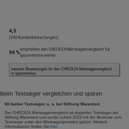
4,5
(342 Kundenbewertungen)
empfehlen den CHECK24 Mietwagenvergleich für
94 %
Igoumenitsa weiter
neueste Bewertungen für den CHECK24 Mietwagenvergleich
in Igoumenitsa
Walter E.
abgegeben am 05.10.2024
Beim Testsieger vergleichen und sparen
Abholort: Igoumenitsa
Vermieter: Budget
60-facher Testsieger, u. a. bei Stiftung Warentest
Berthold W.
Der CHECK24 Mietwagenvergleich ist doppelter Testsieger bei
Stiftung Warentest und wurde zuletzt 2023 mit der Bestnote zum
abgegeben am 07.08.2023
Testsieger unter den Mietwagenportalen gekürt. Weitere
Abholort: Igoumenitsa
Informationen finden Sie
hier
.