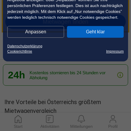
persönlichen Präferenzen festlegen. Dies ist auch nachträglich
jederzeit möglich. Mit dem Klick auf „Nur notwendige Cookies”
werden lediglich technisch notwendige Cookies gespeichert.
Mietwagen finden
Anpassen
Geht klar
Datenschutzerklärung
Cookierichtlinie
Impressum
24h
Kostenlos stornieren bis 24 Stunden vor
Abholung
Ihre Vorteile bei Österreichs größtem
Mietwagenvergleich
Start
Aktivitäten
Mitteilungen
Profil
Mehr als 50 % sparen