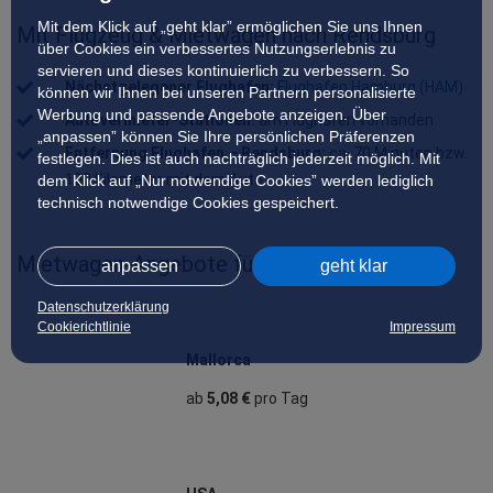
Mit dem Klick auf „geht klar” ermöglichen Sie uns Ihnen
Mit Flugzeug & Mietwagen nach Rendsburg
über Cookies ein verbessertes Nutzungserlebnis zu
servieren und dieses kontinuierlich zu verbessern. So
Nächstgelegener Flughafen: 
Flughafen Hamburg (HAM)
können wir Ihnen bei unseren Partnern personalisierte
Werbung und passende Angebote anzeigen. Über
Autovermieter-Stationen:
 am Flughafen vorhanden
„anpassen” können Sie Ihre persönlichen Präferenzen
Entfernung Flughafen – Rendsburg:
 ca. 70 Minuten bzw. 
festlegen. Dies ist auch nachträglich jederzeit möglich. Mit
100 Kilometer mit dem Auto
dem Klick auf „Nur notwendige Cookies” werden lediglich
technisch notwendige Cookies gespeichert.
Mietwagen‑Angebote für unsere Top‑Ziele
anpassen
geht klar
Datenschutzerklärung
Cookierichtlinie
Impressum
Mallorca
ab
5,08 €
pro Tag