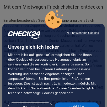
Mit dem Mietwagen Friedrichshafen entdecken
Ein atemberaubendes See- und Alpenpanorama bietet sich 
Besuchern in der Zeppelinstadt 
Friedrichshafen
 am Bodensee. 
Architektonische Schätze wie die barocke Schlosskirche oder 
Nur notwendige Cookies
die weltweit größte Sammlung zur Geschichte der 
Luftschifffahrt im modernen Dornier-Museum sind nur zwei von 
vielen Highlights, die Friedrichshafen zu bieten hat. Wen es 
Unvergleichlich lecker
während des Aufenthalts einmal ins benachbarte Konstanz oder 
Mit dem Klick auf „geht klar” ermöglichen Sie uns Ihnen
in die Spielestadt Ravensburg zieht, ist mit der Buchung eines 
über Cookies ein verbessertes Nutzungserlebnis zu
eigenen Mietwagens bestens beraten. Der Mietwagenvergleich 
servieren und dieses kontinuierlich zu verbessern. So
von CHECK24 hilft Ihnen dabei, das passende Fahrzeug zu finden.
können wir Ihnen bei unseren Partnern personalisierte
Werbung und passende Angebote anzeigen. Über
„anpassen” können Sie Ihre persönlichen Präferenzen
festlegen. Dies ist auch nachträglich jederzeit möglich. Mit
Tipps zur Mietwagenbuchung in Friedrichshafen
dem Klick auf „Nur notwendige Cookies” werden lediglich
technisch notwendige Cookies gespeichert.
Autovermietung am Flughafen Friedrichshafen 
anpassen
geht klar