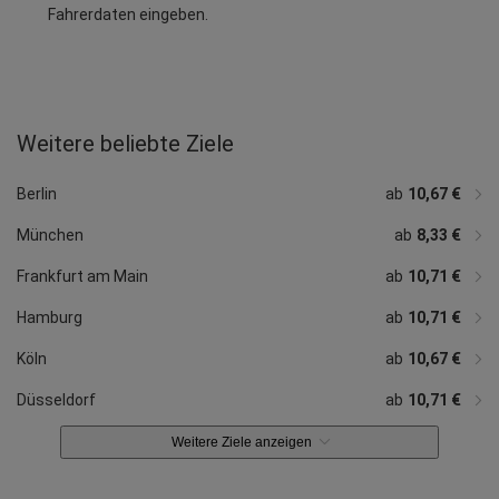
Fahrerdaten eingeben.
Weitere beliebte Ziele
ab
ab
ab
ab
ab
10,71 €
19,50 €
ab
ab
ab
10,67 €
ab
ab
10,67 €
ab
ab
ab
10,25 €
ab
10,71 €
11,22 €
12,30 €
12,00 €
ab
6,92 €
10,67 €
16,99 €
10,71 €
19,19 €
17,03 €
Stuttgart
Hannover
Nürnberg
Bremen
Leipzig
Dortmund
Dresden
Essen
Bonn
Darmstadt
Heidelberg
Rostock
Osnabrück
Memmingen
Hahn
Berlin
ab
10,67 €
München
ab
8,33 €
Frankfurt am Main
ab
10,71 €
Hamburg
ab
10,71 €
Köln
ab
10,67 €
Düsseldorf
ab
10,71 €
Weitere Ziele anzeigen