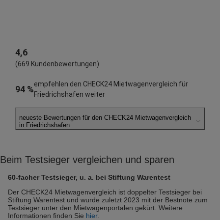
4,6
(669 Kundenbewertungen)
empfehlen den CHECK24 Mietwagenvergleich für
94 %
Friedrichshafen weiter
neueste Bewertungen für den CHECK24 Mietwagenvergleich
in Friedrichshafen
Mansour M.
abgegeben am 28.10.2025
Beim Testsieger vergleichen und sparen
Abholort: Friedrichshafen
Vermieter: Enterprise
60-facher Testsieger, u. a. bei Stiftung Warentest
Peter S.
Der CHECK24 Mietwagenvergleich ist doppelter Testsieger bei
Stiftung Warentest und wurde zuletzt 2023 mit der Bestnote zum
abgegeben am 20.09.2025
Testsieger unter den Mietwagenportalen gekürt. Weitere
Abholort: Friedrichshafen
Informationen finden Sie
hier
.