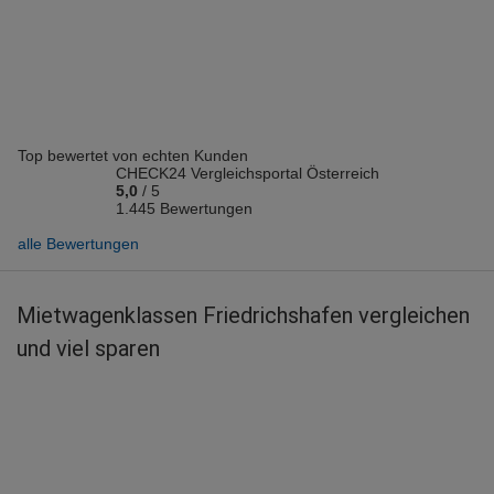
Vermieter: Enterprise
Büsra B.
abgegeben am 14.11.2023
Abholort: Friedrichshafen
Vermieter: Europcar
Top bewertet von echten Kunden
Eva P.
CHECK24 Vergleichsportal Österreich
abgegeben am 13.06.2023
5,0
/
5
Abholort: Friedrichshafen Flughafen
1.445 Bewertungen
Vermieter: Enterprise
alle Bewertungen
Mietwagenklassen Friedrichshafen vergleichen
und viel sparen