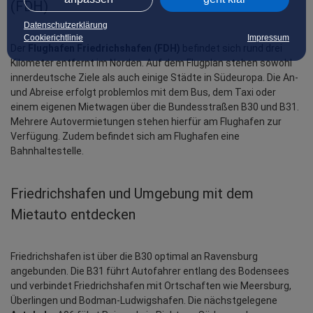
(FDH)
Datenschutzerklärung
Cookierichtlinie
Impressum
Der 
Flughafen Friedrichshafen (FDH)
 befindet sich rund drei 
Kilometer entfernt im Norden. Auf dem Flugplan stehen sowohl 
innerdeutsche Ziele als auch einige Städte in Südeuropa. Die An- 
und Abreise erfolgt problemlos mit dem Bus, dem Taxi oder 
einem eigenen Mietwagen über die Bundesstraßen B30 und B31. 
Mehrere Autovermietungen stehen hierfür am Flughafen zur 
Verfügung. Zudem befindet sich am Flughafen eine 
Bahnhaltestelle.
Friedrichshafen und Umgebung mit dem 
Mietauto entdecken
Friedrichshafen ist über die B30 optimal an Ravensburg 
angebunden. Die B31 führt Autofahrer entlang des Bodensees 
und verbindet Friedrichshafen mit Ortschaften wie Meersburg, 
Überlingen und Bodman-Ludwigshafen. Die nächstgelegene 