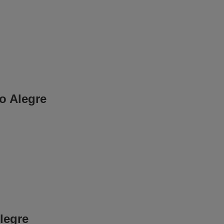
o Alegre
legre