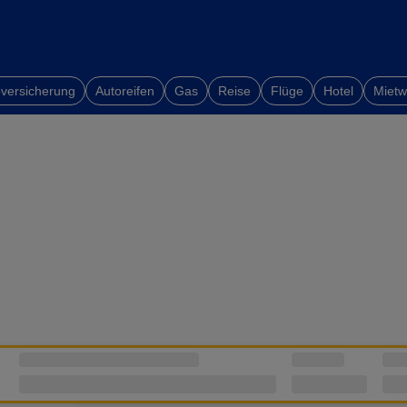
versicherung
Autoreifen
Gas
Reise
Flüge
Hotel
Miet