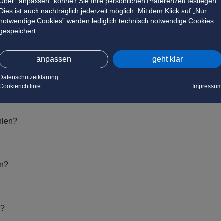
Über „anpassen” können Sie Ihre persönlichen Präferenzen festlegen.
Dies ist auch nachträglich jederzeit möglich. Mit dem Klick auf „Nur
notwendige Cookies” werden lediglich technisch notwendige Cookies
gespeichert.
anpassen
geht klar
Datenschutzerklärung
Cookierichtlinie
Impressu
hlen?
en?
n?