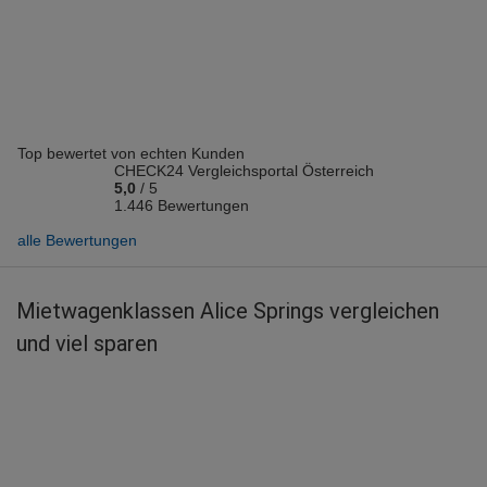
Vermieter: Europcar
Helmut D.
abgegeben am 19.02.2024
Abholort: Alice Springs Flughafen
Vermieter: Europcar
Top bewertet von echten Kunden
Reinhard B.
CHECK24 Vergleichsportal Österreich
abgegeben am 28.08.2023
5,0
/
5
Abholort: Alice Springs
1.446 Bewertungen
Vermieter: Dollar
alle Bewertungen
Franz W.
abgegeben am 10.01.2016
Mietwagenklassen Alice Springs vergleichen
Abholort: Alice Springs
und viel sparen
Vermieter: Hertz