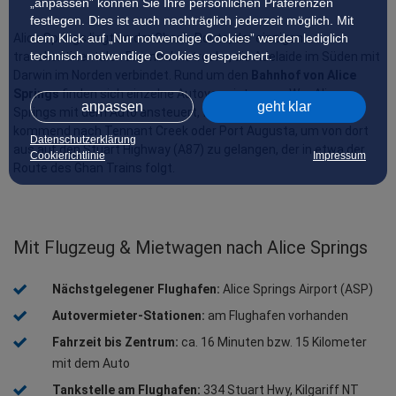
„anpassen” können Sie Ihre persönlichen Präferenzen
festlegen. Dies ist auch nachträglich jederzeit möglich. Mit
Alice Springs liegt an der Ghan’s Route, der einzigen 
dem Klick auf „Nur notwendige Cookies” werden lediglich
technisch notwendige Cookies gespeichert.
transkontinentalen Eisenbahnstrecke, die Adelaide im Süden mit 
Darwin im Norden verbindet. Rund um den 
Bahnhof von Alice 
Springs
 finden sich einzelne Autovermietungen. Wer Alice 
anpassen
geht klar
Springs mit dem Auto ansteuert, fährt von der Ostküste 
kommend nach Tennant Creek oder Port Augusta, um von dort 
Datenschutzerklärung
aus auf den Stuart Highway (A87) zu gelangen, der in etwa der 
Cookierichtlinie
Impressum
Route des Ghan Trains folgt.
Mit Flugzeug & Mietwagen nach Alice Springs
Nächstgelegener Flughafen:
 Alice Springs Airport (ASP)
Autovermieter-Stationen:
 am Flughafen vorhanden
Fahrzeit bis Zentrum:
 ca. 16 Minuten bzw. 15 Kilometer 
mit dem Auto
Tankstelle am Flughafen:
 334 Stuart Hwy, Kilgariff NT 