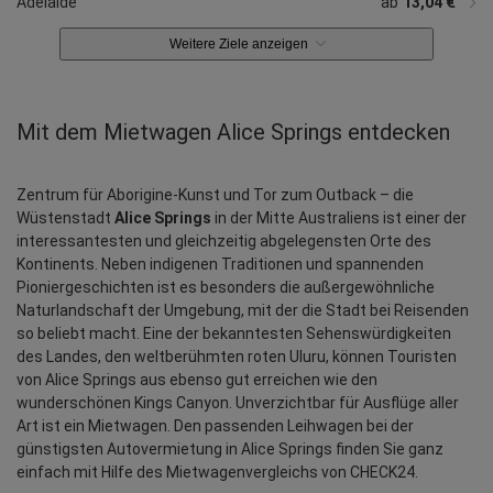
Adelaide
ab
13,04 €
Weitere Ziele anzeigen
Mit dem Mietwagen Alice Springs entdecken
Zentrum für Aborigine-Kunst und Tor zum Outback – die 
Wüstenstadt 
Alice Springs
 in der Mitte Australiens ist einer der 
interessantesten und gleichzeitig abgelegensten Orte des 
Kontinents. Neben indigenen Traditionen und spannenden 
Pioniergeschichten ist es besonders die außergewöhnliche 
Naturlandschaft der Umgebung, mit der die Stadt bei Reisenden 
so beliebt macht. Eine der bekanntesten Sehenswürdigkeiten 
des Landes, den weltberühmten roten Uluru, können Touristen 
von Alice Springs aus ebenso gut erreichen wie den 
wunderschönen Kings Canyon. Unverzichtbar für Ausflüge aller 
Art ist ein Mietwagen. Den passenden Leihwagen bei der 
günstigsten Autovermietung in Alice Springs finden Sie ganz 
einfach mit Hilfe des Mietwagenvergleichs von CHECK24.