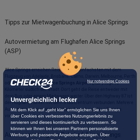
Tipps zur Mietwagenbuchung in Alice Springs
Autovermietung am Flughafen Alice Springs 
(ASP)
Alice Springs erreichen Reisende am einfachsten mit dem 
Flugzeug von Adelaide, Brisbane, Cairns, Darwin, Melbourne, Perth 
Nur notwendige Cookies
oder Sydney aus. Der 
Alice Springs Airport (ASP)
 liegt 13 
Kilometer südlich der Stadt. Dort geht die Reise entweder mit 
dem Bus oder einem Mietwagen weiter. Über den Highway 87 ist 
Unvergleichlich lecker
der Flughafen direkt mit dem Stadtzentrum verbunden. Mehrere 
Autovermietungen sind direkt am Airport von Alice Springs 
Mit dem Klick auf „geht klar” ermöglichen Sie uns Ihnen
vorhanden.
über Cookies ein verbessertes Nutzungserlebnis zu
servieren und dieses kontinuierlich zu verbessern. So
können wir Ihnen bei unseren Partnern personalisierte
Autovermietung am Bahnhof Alice Springs
Werbung und passende Angebote anzeigen. Über