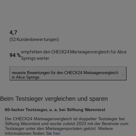
4,7
(52 Kundenbewertungen)
empfehlen den CHECK24 Mietwagenvergleich für Alice
94 %
Springs weiter
neueste Bewertungen für den CHECK24 Mietwagenvergleich
in Alice Springs
Helmut B.
abgegeben am 23.02.2026
Beim Testsieger vergleichen und sparen
Abholort: Alice Springs
Vermieter: Europcar
60-facher Testsieger, u. a. bei Stiftung Warentest
Dietmar K.
Der CHECK24 Mietwagenvergleich ist doppelter Testsieger bei
Stiftung Warentest und wurde zuletzt 2023 mit der Bestnote zum
abgegeben am 13.01.2025
Testsieger unter den Mietwagenportalen gekürt. Weitere
Abholort: Alice Springs
Informationen finden Sie
hier
.