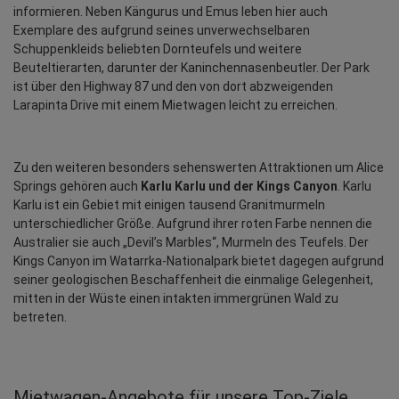
informieren. Neben Kängurus und Emus leben hier auch 
Exemplare des aufgrund seines unverwechselbaren 
Schuppenkleids beliebten Dornteufels und weitere 
Beuteltierarten, darunter der Kaninchennasenbeutler. Der Park 
ist über den Highway 87 und den von dort abzweigenden 
Larapinta Drive mit einem Mietwagen leicht zu erreichen.
Zu den weiteren besonders sehenswerten Attraktionen um Alice 
Springs gehören auch 
Karlu Karlu und der Kings Canyon
. Karlu 
Karlu ist ein Gebiet mit einigen tausend Granitmurmeln 
unterschiedlicher Größe. Aufgrund ihrer roten Farbe nennen die 
Australier sie auch „Devil’s Marbles“, Murmeln des Teufels. Der 
Kings Canyon im Watarrka-Nationalpark bietet dagegen aufgrund 
seiner geologischen Beschaffenheit die einmalige Gelegenheit, 
mitten in der Wüste einen intakten immergrünen Wald zu 
betreten.
Mietwagen‑Angebote für unsere Top‑Ziele