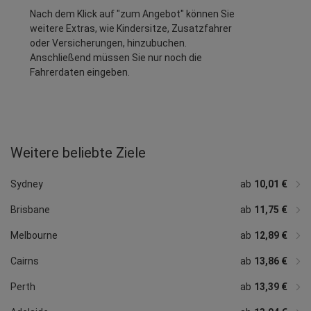
Nach dem Klick auf "zum Angebot" können Sie
weitere Extras, wie Kindersitze, Zusatzfahrer
oder Versicherungen, hinzubuchen.
Anschließend müssen Sie nur noch die
Fahrerdaten eingeben.
Weitere beliebte Ziele
ab
ab
ab
ab
ab
ab
27,74 €
12,37 €
11,21 €
ab
ab
48,54 €
ab
35,07 €
ab
19,26 €
ab
26,81 €
25,29 €
ab
30,47 €
17,73 €
16,08 €
ab
35,85 €
37,81 €
Hobart
Darwin
Coolangatta
Launceston
Canberra
Ballina
Surfers Paradise
Devonport
Fremantle
Mackay
Wollongong
Coffs Harbour
Karratha
Sydney
ab
10,01 €
Brisbane
ab
11,75 €
Melbourne
ab
12,89 €
Cairns
ab
13,86 €
Perth
ab
13,39 €