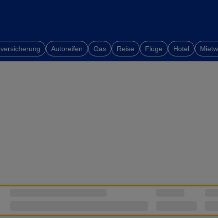
versicherung
Autoreifen
Gas
Reise
Flüge
Hotel
Miet