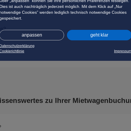
Über „anpassen” können Sie Ihre persönlichen Präferenzen festlegen.
swahl?
Dies ist auch nachträglich jederzeit möglich. Mit dem Klick auf „Nur
notwendige Cookies” werden lediglich technisch notwendige Cookies
gespeichert.
en?
anpassen
geht klar
Datenschutzerklärung
Cookierichtlinie
Impressu
issenswertes zu Ihrer Mietwagenbuchu
?