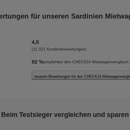
tungen für unseren Sardinien Mietwa
4,5
(11.321 Kundenbewertungen)
92 %
empfehlen den CHECK24 Mietwagenvergleich fü
neueste Bewertungen für den CHECK24 Mietwagenverglei
Stefan T.
abgegeben am 07.08.2026
Abholort: Cagliari
Vermieter: Avis
Beim Testsieger vergleichen und sparen
Martina P.
abgegeben am 06.08.2026
Abholort: Cagliari Flughafen