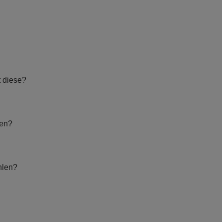
t diese?
hen?
hlen?