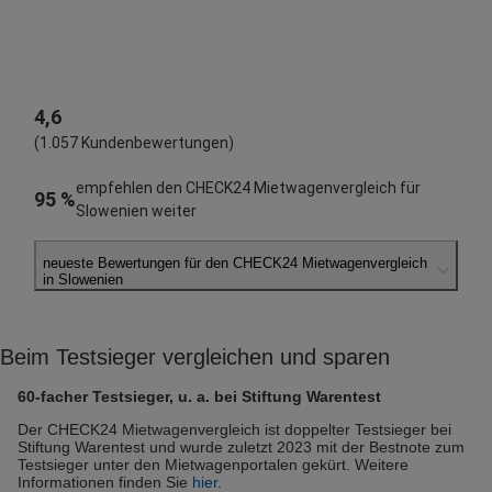
4,6
(1.057 Kundenbewertungen)
empfehlen den CHECK24 Mietwagenvergleich für
95 %
Slowenien weiter
neueste Bewertungen für den CHECK24 Mietwagenvergleich
in Slowenien
Helmut H.
abgegeben am 03.08.2026
Beim Testsieger vergleichen und sparen
Abholort: Maribor
Vermieter: Avantcar
60-facher Testsieger, u. a. bei Stiftung Warentest
Yvonne Z.
Der CHECK24 Mietwagenvergleich ist doppelter Testsieger bei
Stiftung Warentest und wurde zuletzt 2023 mit der Bestnote zum
abgegeben am 25.07.2026
Testsieger unter den Mietwagenportalen gekürt. Weitere
Abholort: Ljubljana Flughafen
Informationen finden Sie
hier
.