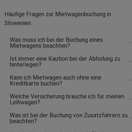
Thomas F.
abgegeben am 13.06.2025
Häufige Fragen zur Mietwagenbuchung in
Abholort: Portorož Flughafen
Slowenien
Vermieter: Europcar
Hannah R.
Was muss ich bei der Buchung eines
abgegeben am 18.11.2024
Mietwagens beachten?
Abholort: Ljubljana
Vermieter: Budget
Ist immer eine Kaution bei der Abholung zu
hinterlegen?
OLIVER F.
abgegeben am 30.10.2024
Kann ich Mietwagen auch ohne eine
Abholort: Ljubljana
Kreditkarte buchen?
Vermieter: Avantcar
Manfred W.
Welche Versicherung brauche ich für meinen
Leihwagen?
abgegeben am 23.09.2024
Abholort: Maribor
Vermieter: Europcar
Was ist bei der Buchung von Zusatzfahrern zu
beachten?