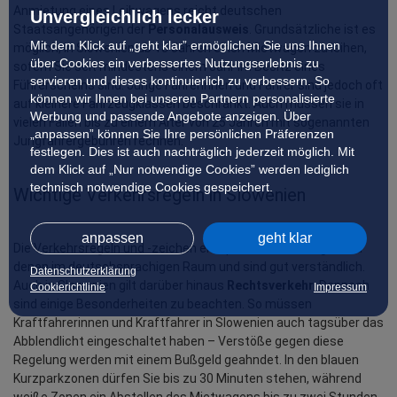
Anmietung eines Leihwagens reicht deutschen 
Unvergleichlich lecker
Staatsangehörigen der 
Personalausweis
. Grundsätzliche ist es 
Mit dem Klick auf „geht klar” ermöglichen Sie uns Ihnen
möglich, in Slowenien ab 18 Jahren einen Mietwagen zu leihen, 
über Cookies ein verbessertes Nutzungserlebnis zu
sofern Sie seit mindestens einem Jahr im Besitz eines 
servieren und dieses kontinuierlich zu verbessern. So
Führerscheins sind. Junge Fahrerinnen und Fahrer sind jedoch oft 
können wir Ihnen bei unseren Partnern personalisierte
auf kleinere Fahrzeugklassen beschränkt. Auch müssen sie in 
Werbung und passende Angebote anzeigen. Über
vielen Fällen bis zu einem Alter von 25 Jahren mit sogenannten 
„anpassen” können Sie Ihre persönlichen Präferenzen
Jungfahrergebühren rechnen.
festlegen. Dies ist auch nachträglich jederzeit möglich. Mit
dem Klick auf „Nur notwendige Cookies” werden lediglich
technisch notwendige Cookies gespeichert.
Wichtige Verkehrsregeln in Slowenien
anpassen
geht klar
Die Verkehrsregeln und -zeichen entsprechen weitestgehend 
denen im deutschsprachigen Raum und sind gut verständlich. 
Datenschutzerklärung
Auch in Slowenien gilt darüber hinaus 
Rechtsverkehr
. Dennoch 
Cookierichtlinie
Impressum
sind einige Besonderheiten zu beachten. So müssen 
Kraftfahrerinnen und Kraftfahrer in Slowenien auch tagsüber das 
Abblendlicht eingeschaltet haben – Verstöße gegen diese 
Regelung werden mit einem Bußgeld geahndet. In den blauen 
Kurzparkzonen dürfen Sie bis zu 30 Minuten stehen, während 
weiße Zonen ein Abstellen des Mietwagens bis zu zwei Stunden 