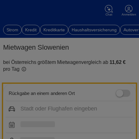
Chat
Anmelden
Strom
Kredit
Kreditkarte
Haushaltsversicherung
Autover
Mietwagen Slowenien
bei Österreichs größtem Mietwagenvergleich ab
11,62 €
pro Tag
Rückgabe an einem anderen Ort