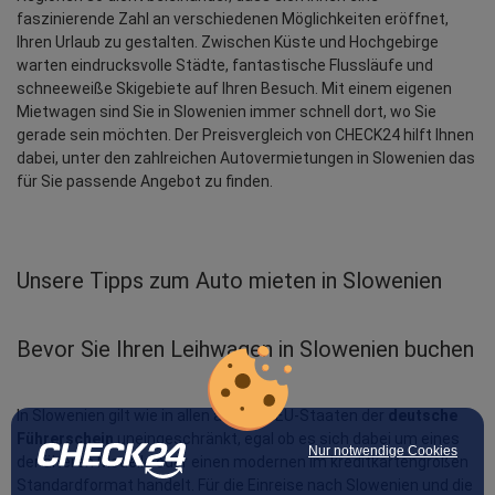
faszinierende Zahl an verschiedenen Möglichkeiten eröffnet, 
Ihren Urlaub zu gestalten. Zwischen Küste und Hochgebirge 
warten eindrucksvolle Städte, fantastische Flussläufe und 
schneeweiße Skigebiete auf Ihren Besuch. Mit einem eigenen 
Mietwagen sind Sie in Slowenien immer schnell dort, wo Sie 
gerade sein möchten. Der Preisvergleich von CHECK24 hilft Ihnen 
dabei, unter den zahlreichen Autovermietungen in Slowenien das 
für Sie passende Angebot zu finden.
Unsere Tipps zum Auto mieten in Slowenien
Bevor Sie Ihren Leihwagen in Slowenien buchen
In Slowenien gilt wie in allen anderen EU-Staaten der 
deutsche 
Führerschein
 uneingeschränkt, egal ob es sich dabei um eines 
Nur notwendige Cookies
der älteren Modelle oder einen modernen im kreditkartengroßen 
Standardformat handelt. Für die Einreise nach Slowenien und die 