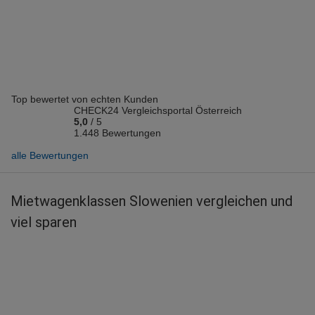
Vermieter: Europcar
Thomas F.
abgegeben am 09.06.2026
Abholort: Portorož Flughafen
Vermieter: Europcar
Top bewertet von echten Kunden
Franz K.
CHECK24 Vergleichsportal Österreich
abgegeben am 31.05.2026
5,0
/
5
Abholort: Portorož
1.448 Bewertungen
Vermieter: Europcar
alle Bewertungen
Claudia B.
abgegeben am 18.05.2026
Mietwagenklassen Slowenien vergleichen und
Abholort: Ljubljana
viel sparen
Vermieter: Europcar
Anton R.
abgegeben am 15.06.2025
Abholort: Ljubljana
Vermieter: Carwiz