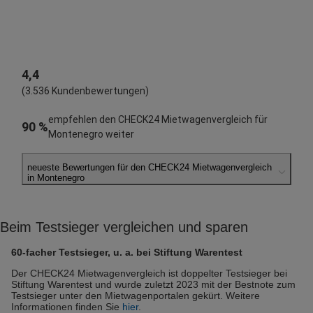
4,4
(3.536 Kundenbewertungen)
empfehlen den CHECK24 Mietwagenvergleich für
90 %
Montenegro weiter
neueste Bewertungen für den CHECK24 Mietwagenvergleich
in Montenegro
Harald R.
abgegeben am 04.08.2026
Beim Testsieger vergleichen und sparen
Abholort: Podgorica Flughafen
Vermieter: Wheego
60-facher Testsieger, u. a. bei Stiftung Warentest
Gottfried K.
Der CHECK24 Mietwagenvergleich ist doppelter Testsieger bei
Stiftung Warentest und wurde zuletzt 2023 mit der Bestnote zum
abgegeben am 30.07.2026
Testsieger unter den Mietwagenportalen gekürt. Weitere
Abholort: Podgorica Flughafen
Informationen finden Sie
hier
.