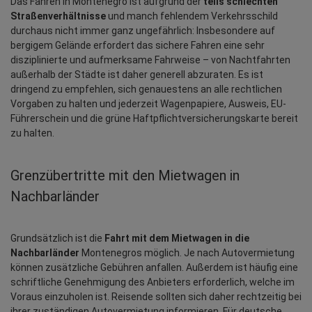
Das Fahren in Montenegro ist aufgrund der 
teils schlechten 
Straßenverhältnisse
 und manch fehlendem Verkehrsschild 
durchaus nicht immer ganz ungefährlich: Insbesondere auf 
bergigem Gelände erfordert das sichere Fahren eine sehr 
disziplinierte und aufmerksame Fahrweise – von Nachtfahrten 
außerhalb der Städte ist daher generell abzuraten. Es ist 
dringend zu empfehlen, sich genauestens an alle rechtlichen 
Vorgaben zu halten und jederzeit Wagenpapiere, Ausweis, EU-
Führerschein und die grüne Haftpflichtversicherungskarte bereit 
zu halten.
Grenzübertritte mit den Mietwagen in 
Nachbarländer
Grundsätzlich ist die 
Fahrt mit dem Mietwagen in die 
Nachbarländer
 Montenegros möglich. Je nach Autovermietung 
können zusätzliche Gebühren anfallen. Außerdem ist häufig eine 
schriftliche Genehmigung des Anbieters erforderlich, welche im 
Voraus einzuholen ist. Reisende sollten sich daher rechtzeitig bei 
ihrer zuständigen Autovermietung informieren. Für deutsche 