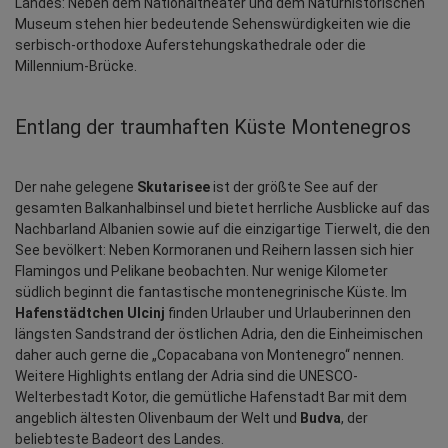
Landes: Neben dem Nationaltheater und dem Naturhistorischen 
Museum stehen hier bedeutende Sehenswürdigkeiten wie die 
serbisch-orthodoxe Auferstehungskathedrale oder die 
Millennium-Brücke.
Entlang der traumhaften Küste Montenegros
Der nahe gelegene 
Skutarisee
 ist der größte See auf der 
gesamten Balkanhalbinsel und bietet herrliche Ausblicke auf das 
Nachbarland Albanien sowie auf die einzigartige Tierwelt, die den 
See bevölkert: Neben Kormoranen und Reihern lassen sich hier 
Flamingos und Pelikane beobachten. Nur wenige Kilometer 
südlich beginnt die fantastische montenegrinische Küste. Im 
Hafenstädtchen Ulcinj
 finden Urlauber und Urlauberinnen den 
längsten Sandstrand der östlichen Adria, den die Einheimischen 
daher auch gerne die „Copacabana von Montenegro“ nennen. 
Weitere Highlights entlang der Adria sind die UNESCO-
Welterbestadt Kotor, die gemütliche Hafenstadt Bar mit dem 
angeblich ältesten Olivenbaum der Welt und 
Budva
, der 
beliebteste Badeort des Landes.