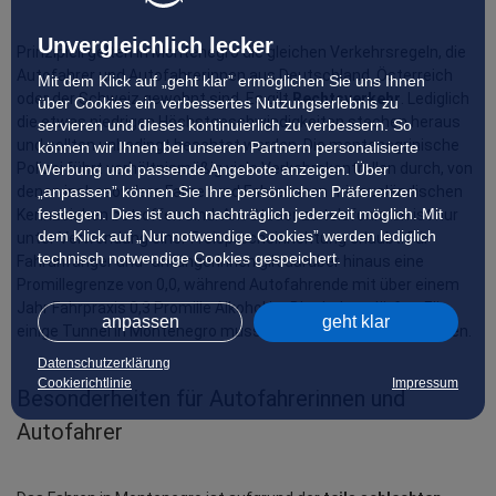
Unvergleichlich lecker
Prinzipiell gelten in Montenegro die gleichen Verkehrsregeln, die 
Autofahrer und Autofahrerinnen aus Deutschland, Österreich 
Mit dem Klick auf „geht klar” ermöglichen Sie uns Ihnen
oder der Schweiz gewohnt sind. Es gilt 
Rechtsverkehr
. Lediglich 
über Cookies ein verbessertes Nutzungserlebnis zu
die etwas niedrigen Höchstgeschwindigkeiten stechen heraus 
servieren und dieses kontinuierlich zu verbessern. So
und sollten unbedingt beachtet werden. Die montenegrinische 
können wir Ihnen bei unseren Partnern personalisierte
Polizei führt verhältnismäßig viele Verkehrskontrollen durch, von 
Werbung und passende Angebote anzeigen. Über
„anpassen” können Sie Ihre persönlichen Präferenzen
denen insbesondere Fahrer und Fahrerinnen mit ausländischen 
festlegen. Dies ist auch nachträglich jederzeit möglich. Mit
Kennzeichen betroffen sind. Am Steuer zu telefonieren ist nur 
dem Klick auf „Nur notwendige Cookies” werden lediglich
unter Verwendung einer Freisprecheinrichtung erlaubt. Für 
technisch notwendige Cookies gespeichert.
Fahranfänger und -anfängerinnen gilt darüber hinaus eine 
Promillegrenze von 0,0, während Autofahrende mit über einem 
Jahr Fahrpraxis 0,3 Promille Alkohol im Blut haben dürfen. Für 
anpassen
geht klar
einige Tunnel in Montenegro muss eine 
Maut
 entrichtet werden.
Datenschutzerklärung
Cookierichtlinie
Impressum
Besonderheiten für Autofahrerinnen und 
Autofahrer