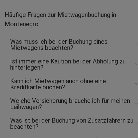
Christine Maria K.
abgegeben am 17.05.2026
Häufige Fragen zur Mietwagenbuchung in
Abholort: Podgorica Flughafen
Montenegro
Vermieter: Green Motion
CHristian H.
Was muss ich bei der Buchung eines
abgegeben am 06.05.2026
Mietwagens beachten?
Abholort: Podgorica Flughafen
Vermieter: Car Alliance
Ist immer eine Kaution bei der Abholung zu
hinterlegen?
Gerhard B.
abgegeben am 06.05.2026
Kann ich Mietwagen auch ohne eine
Abholort: Budva
Kreditkarte buchen?
Vermieter: Hertz
Fahri Ö.
Welche Versicherung brauche ich für meinen
Leihwagen?
abgegeben am 08.04.2026
Abholort: Podgorica Flughafen
Vermieter: Carwiz
Was ist bei der Buchung von Zusatzfahrern zu
beachten?