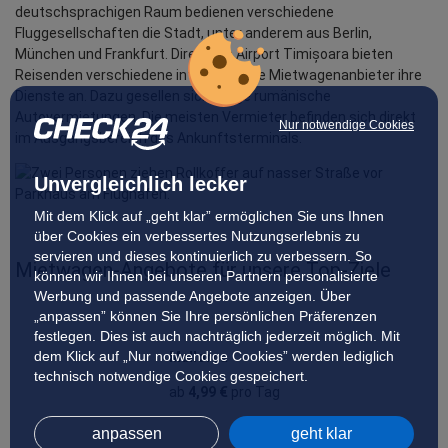
deutschsprachigen Raum bedienen verschiedene
Fluggesellschaften die Stadt, unter anderem aus Berlin,
München und Frankfurt. Direkt am Airport Timișoara bieten
Reisenden verschiedene internationale Mietwagenanbieter ihre
Dienste an. Dazu gesellen sich einige rumänische
Autovermietungen. Die meisten Vermieter befinden sich direkt
Nur notwendige Cookies
im Ausgangsbereich des Ankunftsterminals.
Unvergleichlich lecker
Mit dem Klick auf „geht klar” ermöglichen Sie uns Ihnen
über Cookies ein verbessertes Nutzungserlebnis zu
servieren und dieses kontinuierlich zu verbessern. So
Mietwagen‑Angebote für unsere Top‑Ziele
können wir Ihnen bei unseren Partnern personalisierte
Werbung und passende Angebote anzeigen. Über
„anpassen” können Sie Ihre persönlichen Präferenzen
festlegen. Dies ist auch nachträglich jederzeit möglich. Mit
dem Klick auf „Nur notwendige Cookies” werden lediglich
Mallorca
technisch notwendige Cookies gespeichert.
ab
4,99 €
pro Tag
anpassen
geht klar