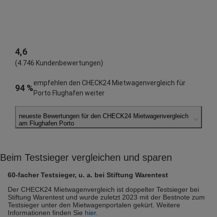
4,6
(4.746 Kundenbewertungen)
empfehlen den CHECK24 Mietwagenvergleich für
94 %
Porto Flughafen weiter
neueste Bewertungen für den CHECK24 Mietwagenvergleich
am Flughafen Porto
Andrea K.
abgegeben am 06.08.2026
Beim Testsieger vergleichen und sparen
Abholort: Porto Flughafen
Vermieter: Europcar
60-facher Testsieger, u. a. bei Stiftung Warentest
Reinhard W.
Der CHECK24 Mietwagenvergleich ist doppelter Testsieger bei
Stiftung Warentest und wurde zuletzt 2023 mit der Bestnote zum
abgegeben am 28.07.2026
Testsieger unter den Mietwagenportalen gekürt. Weitere
Abholort: Porto Flughafen
Informationen finden Sie
hier
.