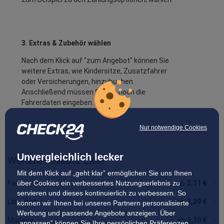
3. Extras & Zubehör wählen
Nach dem Klick auf "zum Angebot" können Sie
weitere Extras, wie Kindersitze, Zusatzfahrer
oder Versicherungen, hinzubuchen.
Anschließend müssen Sie nur noch die
Fahrerdaten eingeben.
Nur notwendige Cookies
Unvergleichlich lecker
Weitere beliebte Ziele
Mit dem Klick auf „geht klar” ermöglichen Sie uns Ihnen
ab
ab
8,39 €
14,63 €
ab
7,14 €
Portimão
Setubal
Figueira da Foz
über Cookies ein verbessertes Nutzungserlebnis zu
Faro
ab
2,11 €
servieren und dieses kontinuierlich zu verbessern. So
Lissabon
ab
2,39 €
können wir Ihnen bei unseren Partnern personalisierte
Werbung und passende Angebote anzeigen. Über
Madeira
ab
1,10 €
„anpassen” können Sie Ihre persönlichen Präferenzen