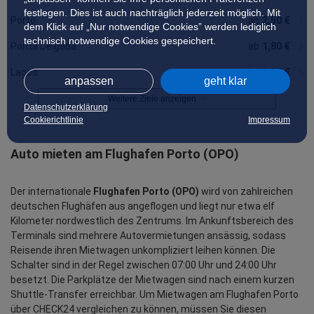
festlegen. Dies ist auch nachträglich jederzeit möglich. Mit
Porto
ab
2,50 €
dem Klick auf „Nur notwendige Cookies” werden lediglich
technisch notwendige Cookies gespeichert.
Ponta Delgada
ab
1,80 €
Lagos
ab
13,55 €
anpassen
geht klar
Weitere Ziele anzeigen
Datenschutzerklärung
Cookierichtlinie
Impressum
Auto mieten am Flughafen Porto (OPO)
Der internationale
Flughafen Porto (OPO)
wird von zahlreichen
deutschen Flughäfen aus angeflogen und liegt nur etwa elf
Kilometer nordwestlich des Zentrums. Im Ankunftsbereich des
Terminals sind mehrere Autovermietungen ansässig, sodass
Reisende ihren Mietwagen unkompliziert leihen können. Die
Schalter sind in der Regel zwischen 07:00 Uhr und 24:00 Uhr
besetzt. Die Parkplätze der Mietwagen sind nach einem kurzen
Shuttle-Transfer erreichbar. Um Mietwagen am Flughafen Porto
über CHECK24 vergleichen zu können, müssen Sie diesen