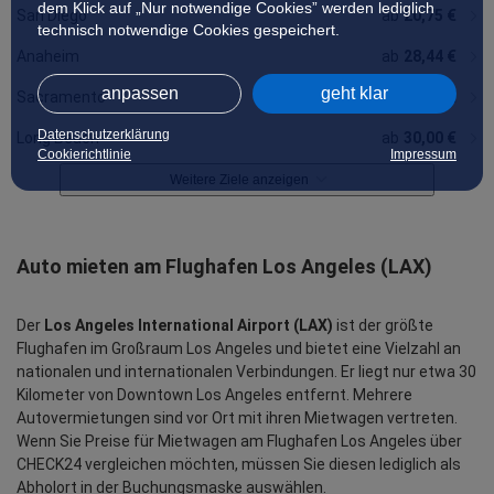
dem Klick auf „Nur notwendige Cookies” werden lediglich
San Diego
ab
20,75 €
technisch notwendige Cookies gespeichert.
Anaheim
ab
28,44 €
anpassen
geht klar
Sacramento
ab
25,33 €
Datenschutzerklärung
Long Beach
ab
30,00 €
Cookierichtlinie
Impressum
Weitere Ziele anzeigen
Auto mieten am Flughafen Los Angeles (LAX)
Der
Los Angeles International Airport (LAX)
ist der größte
Flughafen im Großraum Los Angeles und bietet eine Vielzahl an
nationalen und internationalen Verbindungen. Er liegt nur etwa 30
Kilometer von Downtown Los Angeles entfernt. Mehrere
Autovermietungen sind vor Ort mit ihren Mietwagen vertreten.
Wenn Sie Preise für Mietwagen am Flughafen Los Angeles über
CHECK24 vergleichen möchten, müssen Sie diesen lediglich als
Abholort in der Buchungsmaske auswählen.