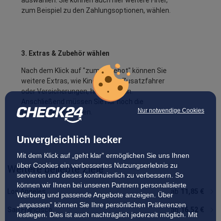
zum Beispiel zu den Zahlungsoptionen, wählen.
3. Extras & Zubehör wählen
Nach dem Klick auf "zum Angebot" können Sie
weitere Extras, wie Kindersitze, Zusatzfahrer
oder Versicherungen, hinzubuchen.
Anschließend müssen Sie nur noch die
Nur notwendige Cookies
Fahrerdaten eingeben.
Unvergleichlich lecker
Mit dem Klick auf „geht klar” ermöglichen Sie uns Ihnen
über Cookies ein verbessertes Nutzungserlebnis zu
Weitere beliebte Ziele
servieren und dieses kontinuierlich zu verbessern. So
können wir Ihnen bei unseren Partnern personalisierte
ab
ab
ab
ab
ab
ab
ab
ab
ab
28,67 €
33,73 €
ab
ab
30,22 €
ab
27,86 €
33,04 €
33,26 €
30,39 €
37,55 €
ab
23,99 €
ab
25,50 €
34,73 €
29,86 €
ab
64,00 €
26,45 €
28,64 €
Oakland
Santa Barbara
Burbank
Santa Ana
Monterey
Berkeley
Palm Springs
Palo Alto
Fresno
Carlsbad
Escondido
Bakersfield
Modesto
Costa Mesa
Eureka
Los Angeles
ab
11,85 €
Werbung und passende Angebote anzeigen. Über
„anpassen” können Sie Ihre persönlichen Präferenzen
San Francisco
ab
16,52 €
festlegen. Dies ist auch nachträglich jederzeit möglich. Mit