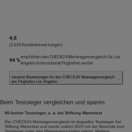
4,6
(2.633 Kundenbewertungen)
empfehlen den CHECK24 Mietwagenvergleich für Los
94 %
Angeles International Flughafen weiter
neueste Bewertungen für den CHECK24 Mietwagenvergleich
am Flughafen Los Angeles
Hannes B.
abgegeben am 21.07.2026
Beim Testsieger vergleichen und sparen
Abholort: Los Angeles International Flughafen
Vermieter: Alamo
60-facher Testsieger, u. a. bei Stiftung Warentest
Lukas K.
Der CHECK24 Mietwagenvergleich ist doppelter Testsieger bei
Stiftung Warentest und wurde zuletzt 2023 mit der Bestnote zum
abgegeben am 27.06.2026
Testsieger unter den Mietwagenportalen gekürt. Weitere