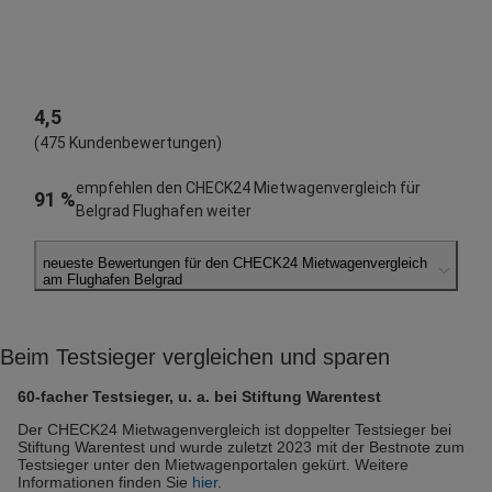
4,5
(475 Kundenbewertungen)
empfehlen den CHECK24 Mietwagenvergleich für
91 %
Belgrad Flughafen weiter
neueste Bewertungen für den CHECK24 Mietwagenvergleich
am Flughafen Belgrad
Ralph S.
abgegeben am 15.06.2026
Beim Testsieger vergleichen und sparen
Abholort: Belgrad Flughafen
Vermieter: AutoUnion
60-facher Testsieger, u. a. bei Stiftung Warentest
Miljan M.
Der CHECK24 Mietwagenvergleich ist doppelter Testsieger bei
Stiftung Warentest und wurde zuletzt 2023 mit der Bestnote zum
abgegeben am 30.05.2026
Testsieger unter den Mietwagenportalen gekürt. Weitere
Abholort: Belgrad Flughafen
Informationen finden Sie
hier
.