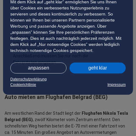
Mit dem Klick auf „geht klar” ermöglichen Sie uns Ihnen
über Cookies ein verbessertes Nutzungserlebnis zu
servieren und dieses kontinuierlich zu verbessern. So
können wir Ihnen bei unseren Partnern personalisierte
3. Extras & Zubehör wählen
Werbung und passende Angebote anzeigen. Über
„anpassen” können Sie Ihre persönlichen Präferenzen
Nach dem Klick auf "zum Angebot" können Sie
festlegen. Dies ist auch nachträglich jederzeit möglich. Mit
weitere Extras, wie Kindersitze, Zusatzfahrer
dem Klick auf „Nur notwendige Cookies” werden lediglich
oder Versicherungen, hinzubuchen.
technisch notwendige Cookies gespeichert.
Anschließend müssen Sie nur noch die
Fahrerdaten eingeben.
anpassen
geht klar
Datenschutzerklärung
Cookierichtlinie
Impressum
Auto mieten am Flughafen Belgrad (BEG)
Am westlichen Rand der Stadt liegt der
Flughafen Nikola Tesla
Belgrad (BEG)
, zwölf Kilometer vom Zentrum entfernt. Den
schnellsten Weg hierhin bietet die E-70 mit einer Fahrtzeit von
ca. 15 Minuten. Ein großes Angebot an Autovermietungen