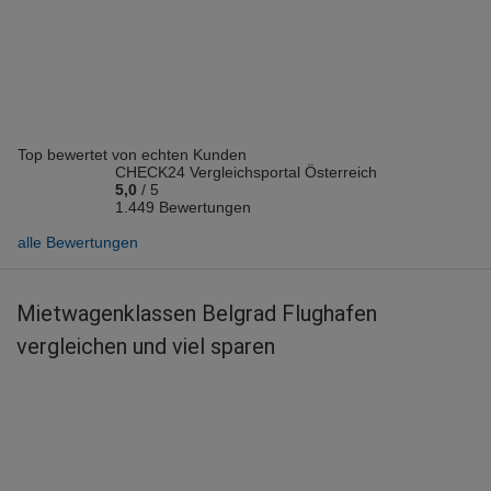
Vermieter: Flizzr
Dejan T.
abgegeben am 13.04.2026
Abholort: Belgrad Flughafen
Vermieter: Alamo
Top bewertet von echten Kunden
Nenad D.
CHECK24 Vergleichsportal Österreich
abgegeben am 09.04.2026
5,0
/
5
Abholort: Belgrad Flughafen
1.449 Bewertungen
Vermieter: AddCar
alle Bewertungen
Andreas K.
abgegeben am 06.04.2026
Mietwagenklassen Belgrad Flughafen
Abholort: Belgrad Flughafen
vergleichen und viel sparen
Vermieter: Enterprise
Andreas K.
abgegeben am 29.10.2025
Abholort: Belgrad Flughafen
Vermieter: AutoUnion