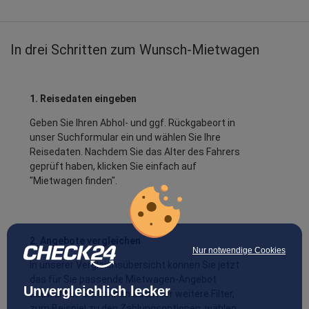
In drei Schritten zum Wunsch-Mietwagen
1. Reisedaten eingeben
Geben Sie Ihren Abhol- und ggf. Rückgabeort in
unser Suchformular ein und wählen Sie Ihre
Reisedaten. Nachdem Sie das Alter des Fahrers
geprüft haben, klicken Sie einfach auf
"Mietwagen finden".
2. Angebote vergleichen
Nur notwendige Cookies
In unserer Vergleichsübersicht können Sie jetzt
das für Sie passende Mietwagen-Angebot
Unvergleichlich lecker
auswählen. Sie können auch hier weitere Filter,
zum Beispiel zu den Zahlungsoptionen, wählen.