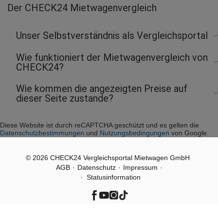
Der CHECK24 Mietwagenvergleich
Unser Selbstverständnis als Vergleichsportal
Wie funktioniert der Mietwagenvergleich von
CHECK24?
Wie kommen die angezeigten Preise auf
dieser Seite zustande?
Diese Website ist durch reCAPTCHA geschützt und es gelten die
Datenschutzbestimmungen
und
Nutzungsbedingungen
von Google.
© 2026 CHECK24 Vergleichsportal Mietwagen GmbH
AGB
Datenschutz
Impressum
· Statusinformation