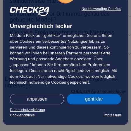
stundenweise mieten?
Nur notwendige Cookies
Bekomme ich vor Ort immer genau das
gebuchte Modell?
Unvergleichlich lecker
Wie viele Freikilometer sind im Mietpreis
Mit dem Klick auf „geht klar” ermöglichen Sie uns Ihnen
inklusive?
über Cookies ein verbessertes Nutzungserlebnis zu
servieren und dieses kontinuierlich zu verbessern. So
Kann ich in Würzburg Transporter mit
können wir Ihnen bei unseren Partnern personalisierte
Winterreifen mieten?
Werbung und passende Angebote anzeigen. Über
„anpassen” können Sie Ihre persönlichen Präferenzen
festlegen. Dies ist auch nachträglich jederzeit möglich. Mit
dem Klick auf „Nur notwendige Cookies” werden lediglich
Die CHECK24 App - Mietwagenvergleich für
technisch notwendige Cookies gespeichert.
unterwegs
CHECK24 App
herunterladen
anpassen
geht klar
Datenschutzerklärung
Cookierichtlinie
Impressum