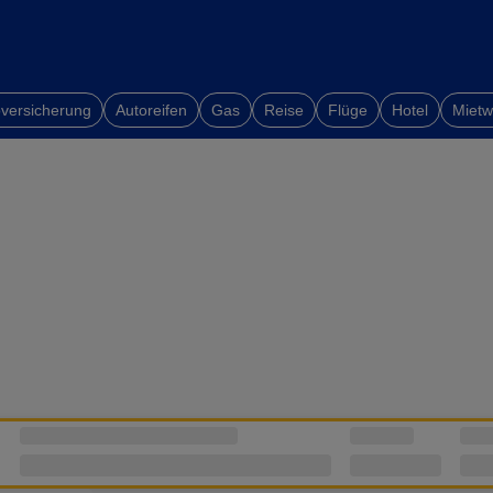
versicherung
Autoreifen
Gas
Reise
Flüge
Hotel
Miet