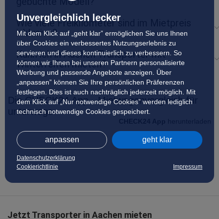
gebuchte Modell?
Unvergleichlich lecker
Wie viele Freikilometer sind im Mietpreis
inklusive?
Mit dem Klick auf „geht klar” ermöglichen Sie uns Ihnen
über Cookies ein verbessertes Nutzungserlebnis zu
Kann ich in Aachen Transporter mit
servieren und dieses kontinuierlich zu verbessern. So
Winterreifen mieten?
können wir Ihnen bei unseren Partnern personalisierte
Werbung und passende Angebote anzeigen. Über
„anpassen” können Sie Ihre persönlichen Präferenzen
festlegen. Dies ist auch nachträglich jederzeit möglich. Mit
Die CHECK24 App - Mietwagenvergleich für
dem Klick auf „Nur notwendige Cookies” werden lediglich
unterwegs
technisch notwendige Cookies gespeichert.
CHECK24 App
herunterladen
anpassen
geht klar
Datenschutzerklärung
Cookierichtlinie
Impressum
Jetzt Transporter in Aachen mieten