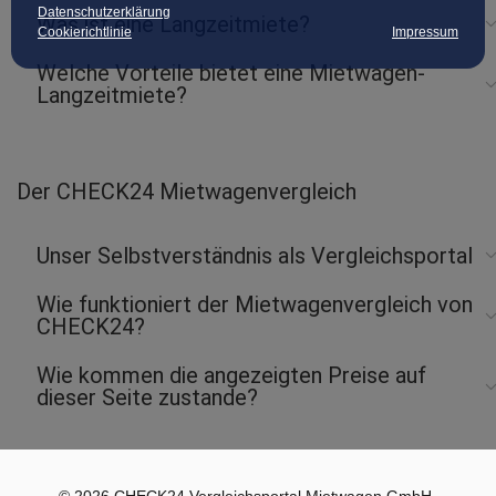
Datenschutzerklärung
Was ist eine Langzeitmiete?
Cookierichtlinie
Impressum
Welche Vorteile bietet eine Mietwagen-
Langzeitmiete?
Der CHECK24 Mietwagenvergleich
Unser Selbstverständnis als Vergleichsportal
Wie funktioniert der Mietwagenvergleich von
CHECK24?
Wie kommen die angezeigten Preise auf
dieser Seite zustande?