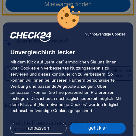
Mietwagen finden
Nur notwendige Cookies
Was möchten Sie wissen?
Unvergleichlich lecker
Stellen Sie Sophie eine Frage
Mit dem Klick auf „geht klar” ermöglichen Sie uns Ihnen
über Cookies ein verbessertes Nutzungserlebnis zu
Mit welchen Zahlungsmitteln
Wie kann ich meine
Wie kann ich
servieren und dieses kontinuierlich zu verbessern. So
kann ich buchen?
Buchung ändern?
stornieren?
können wir Ihnen bei unseren Partnern personalisierte
Werbung und passende Angebote anzeigen. Über
„anpassen” können Sie Ihre persönlichen Präferenzen
festlegen. Dies ist auch nachträglich jederzeit möglich. Mit
Häufige Fragen bei Langzeitmiete?
dem Klick auf „Nur notwendige Cookies” werden lediglich
technisch notwendige Cookies gespeichert.
Welche Preisvorteile bietet eine
Langzeitmiete?
anpassen
geht klar