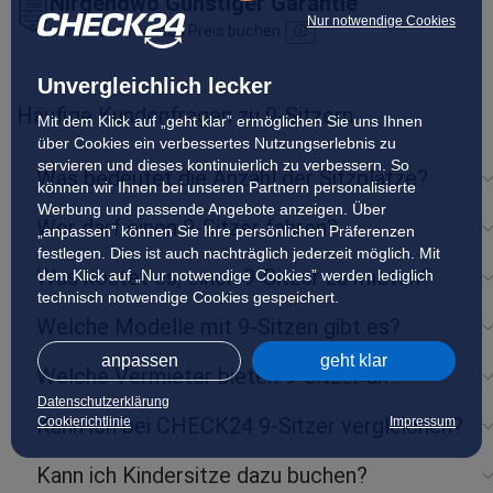
Nirgendwo Günstiger Garantie
Nur notwendige Cookies
immer zum besten Preis buchen
Unvergleichlich lecker
Häufige Kundenfragen zu 9-Sitzern
Mit dem Klick auf „geht klar” ermöglichen Sie uns Ihnen
über Cookies ein verbessertes Nutzungserlebnis zu
servieren und dieses kontinuierlich zu verbessern. So
Was bedeutet die Anzahl der Sitzplätze?
können wir Ihnen bei unseren Partnern personalisierte
Werbung und passende Angebote anzeigen. Über
Wer darf einen 9-Sitzer fahren?
„anpassen” können Sie Ihre persönlichen Präferenzen
festlegen. Dies ist auch nachträglich jederzeit möglich. Mit
Was kostet es, einen 9-Sitzer zu mieten?
dem Klick auf „Nur notwendige Cookies” werden lediglich
technisch notwendige Cookies gespeichert.
Welche Modelle mit 9-Sitzen gibt es?
anpassen
geht klar
Welche Vermieter bieten 9-Sitzer an?
Datenschutzerklärung
Kann ich bei CHECK24 9-Sitzer vergleichen?
Cookierichtlinie
Impressum
Kann ich Kindersitze dazu buchen?