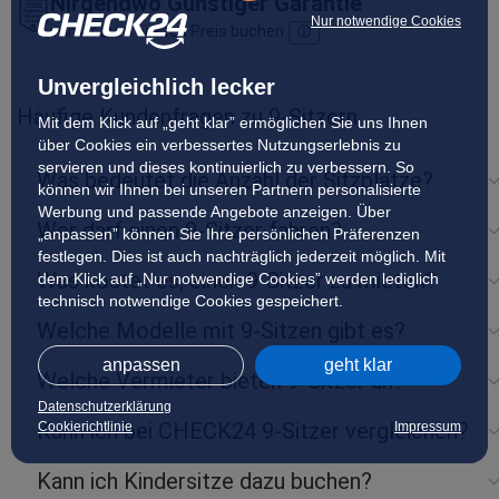
Nirgendwo Günstiger Garantie
Nur notwendige Cookies
immer zum besten Preis buchen
Unvergleichlich lecker
Häufige Kundenfragen zu 9-Sitzern
Mit dem Klick auf „geht klar” ermöglichen Sie uns Ihnen
über Cookies ein verbessertes Nutzungserlebnis zu
servieren und dieses kontinuierlich zu verbessern. So
Was bedeutet die Anzahl der Sitzplätze?
können wir Ihnen bei unseren Partnern personalisierte
Werbung und passende Angebote anzeigen. Über
Wer darf einen 9-Sitzer fahren?
„anpassen” können Sie Ihre persönlichen Präferenzen
festlegen. Dies ist auch nachträglich jederzeit möglich. Mit
Was kostet es, einen 9-Sitzer zu mieten?
dem Klick auf „Nur notwendige Cookies” werden lediglich
technisch notwendige Cookies gespeichert.
Welche Modelle mit 9-Sitzen gibt es?
anpassen
geht klar
Welche Vermieter bieten 9-Sitzer an?
Datenschutzerklärung
Kann ich bei CHECK24 9-Sitzer vergleichen?
Cookierichtlinie
Impressum
Kann ich Kindersitze dazu buchen?