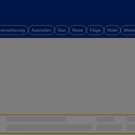
versicherung
Autoreifen
Gas
Reise
Flüge
Hotel
Miet