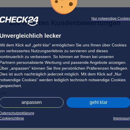
Nur notwendige Cookie
Die neusten Kundenbewertungen
Unvergleichlich lecker
a
Mit dem Klick auf „geht klar” ermöglichen Sie uns Ihnen über Cookies
scar
ein verbessertes Nutzungserlebnis zu servieren und dieses
kontinuierlich zu verbessern. So können wir Ihnen bei unseren
Partnern personalisierte Werbung und passende Angebote anzeigen.
a
Über „anpassen” können Sie Ihre persönlichen Präferenzen festlegen.
scar
Dies ist auch nachträglich jederzeit möglich. Mit dem Klick auf „Nur
notwendige Cookies” werden lediglich technisch notwendige Cookies
gespeichert.
a
scar
anpassen
geht klar
a
Datenschutzerklärung
scar
Cookierichtlinie
Impressu
a