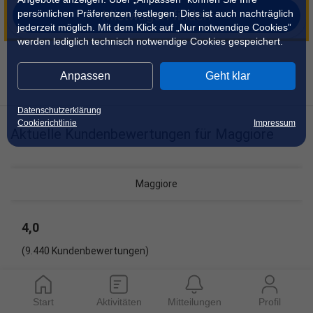
persönlichen Präferenzen festlegen. Dies ist auch nachträglich
Mietwagen finden
jederzeit möglich. Mit dem Klick auf „Nur notwendige Cookies”
werden lediglich technisch notwendige Cookies gespeichert.
Anpassen
Geht klar
Datenschutzerklärung
Cookierichtlinie
Impressum
Aktuelle Kundenbewertungen für Maggiore
Maggiore
4,0
(9.440 Kundenbewertungen)
80 %
empfehlen den Vermieter Maggiore weiter
Start
Aktivitäten
Mitteilungen
Profil