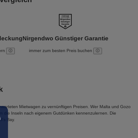
bdeckung
Nirgendwo Günstiger Garantie
ern
immer zum besten Preis buchen
k
 gewarteten Mietwagen zu vernünftigen Preisen. Wer Malta und Gozo 
m die Inseln nach eigenem Gutdünken kennenzulernen. Die 
s
l’s Bay.