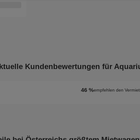
ktuelle Kundenbewertungen für Aquari
46 %
empfehlen den Vermiete
teile bei Österreichs größtem Mietwagen