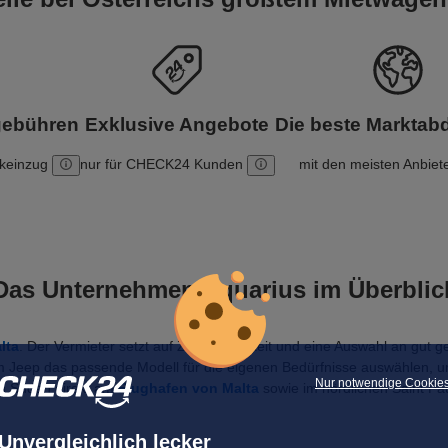
gebühren
Exklusive Angebote
Die beste Markta
nkeinzug
nur für CHECK24 Kunden
mit den meisten Anbiet
Das Unternehmen Aquarius im Überblic
lta
. Der Vermieter setzt auf Zuverlässigkeit und eine Auswahl an gut
m Jeep das passende Modell für die eigenen Bedürfnisse auswählen, u
Nur notwendige Cookie
im Süden direkt am 
Flughafen von Malta
 sowie im nördlichen Saint Pau
Unvergleichlich lecker