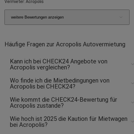
Vermieter: Acropolis
Herbert S.
weitere Bewertungen anzeigen
abgegeben am 23.09.2016
Abholort: Athen Flughafen
Vermieter: Acropolis
Häufige Fragen zur Acropolis Autovermietung
Joachim H.
abgegeben am 18.06.2016
Kann ich bei CHECK24 Angebote von
Abholort: Athen
Acropolis vergleichen?
Vermieter: Acropolis
Wo finde ich die Mietbedingungen von
Acropolis bei CHECK24?
Armin S.
abgegeben am 11.10.2015
Wie kommt die CHECK24-Bewertung für
Abholort: Athen
Acropolis zustande?
Vermieter: Acropolis
Wie hoch ist 2025 die Kaution für Mietwagen
Franjo K.
bei Acropolis?
abgegeben am 07.10.2015
Abholort: Athen