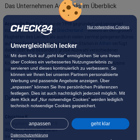
Das Unternehmen Acropolis im Überblick
Acropolis Rent a Car
 wurde 1998 gegründet und vermietet 
Nur notwendige Cookies
inzwischen Autos in ganz 
Griechenland
 – sowohl an den großen 
Flughäfen des Landes als auch in vielen zentral gelegenen Büros 
auf dem Festland und den Inseln. Die Station in 
Athen
 verfügt 
Unvergleichlich lecker
dabei über eine besonders große Auswahl verschiedener 
Mit dem Klick auf „geht klar” ermöglichen Sie uns Ihnen
Modelle. Aber auch in allen anderen Filialen stehen vom 
über Cookies ein verbessertes Nutzungserlebnis zu
Kompaktwagen über Transporter bis hin zur Luxuslimousine 
servieren und dieses kontinuierlich zu verbessern. So
zahlreiche Autotypen zur Verfügung.
können wir Ihnen bei unseren Partnern personalisierte
Werbung und passende Angebote anzeigen. Über
„anpassen” können Sie Ihre persönlichen Präferenzen
festlegen. Dies ist auch nachträglich jederzeit möglich. Mit
Die neusten Kundenbewertungen
dem Klick auf „Nur notwendige Cookies” werden lediglich
technisch notwendige Cookies gespeichert.
Christine K.
anpassen
geht klar
abgegeben am 29.05.2018
Abholort: Athen Flughafen
Datenschutzerklärung
Vermieter: Acropolis